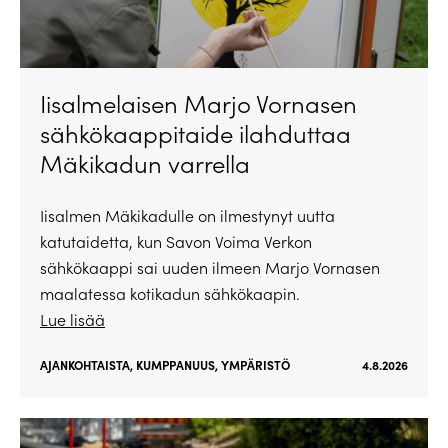
Iisalmelaisen Marjo Vornasen
sähkökaappitaide ilahduttaa
Mäkikadun varrella
Iisalmen Mäkikadulle on ilmestynyt uutta
katutaidetta, kun Savon Voima Verkon
sähkökaappi sai uuden ilmeen Marjo Vornasen
maalatessa kotikadun sähkökaapin.
Lue lisää
AJANKOHTAISTA
,
KUMPPANUUS
,
YMPÄRISTÖ
4.8.2026