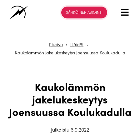
SÄHKÖINEN ASIOINTI
Etusivu
›
Häiriöt
›
Kaukolämmön jakelukeskeytys Joensuussa Koulukadulla
Kaukolämmön
jakelukeskeytys
Joensuussa Koulukadulla
Julkaistu 6.9.2022