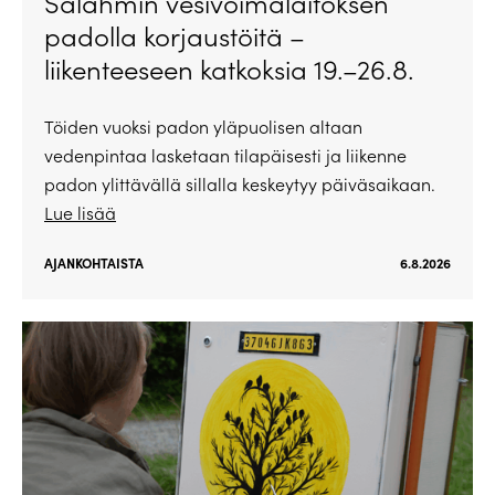
Salahmin vesivoimalaitoksen
padolla korjaustöitä –
liikenteeseen katkoksia 19.–26.8.
Töiden vuoksi padon yläpuolisen altaan
vedenpintaa lasketaan tilapäisesti ja liikenne
padon ylittävällä sillalla keskeytyy päiväsaikaan.
Lue lisää
AJANKOHTAISTA
6.8.2026