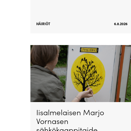
HÄIRIÖT
6.8.2026
Iisalmelaisen Marjo
Vornasen
sähkökaappitaide