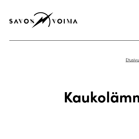
Etusiv
Kaukolämm