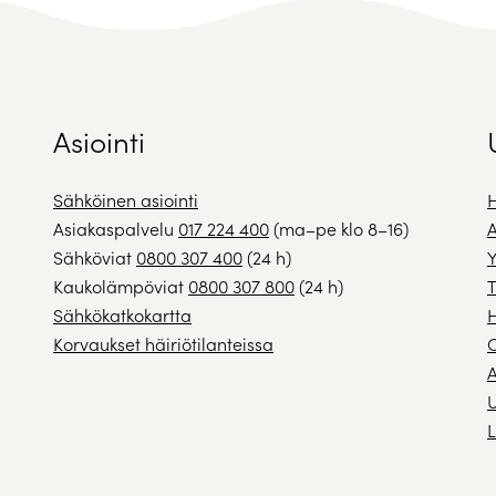
Asiointi
Sähköinen asiointi
H
Asiakaspalvelu
017 224 400
(ma–pe klo 8–16)
A
Sähköviat
0800 307 400
(24 h)
Y
Kaukolämpöviat
0800 307 800
(24 h)
T
Sähkökatkokartta
H
Korvaukset häiriötilanteissa
A
U
L