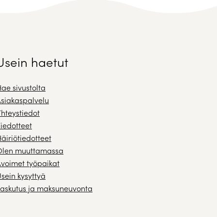
Usein haetut
ae sivustolta
siakaspalvelu
hteystiedot
iedotteet
äiriötiedotteet
Olen muuttamassa
voimet työpaikat
sein kysyttyä
askutus ja maksuneuvonta