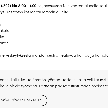
11.2021 klo 8.00–11.00
on Joensuussa Niinivaaran alueella ka
tys. Keskeytys koskee tarkemmin alueita:
u
nkatu
katu
antie
e keskeytyksestä mahdollisesti aiheutuvaa haittaa ja häiriötä
eet kaikki kaukolämmön työmaat kartalle, josta voit tarkaste
lähellä olevia työmaita. Karttaan pääset tutustumaan oheisesta 
MÖN TYÖMAAT KARTALLA