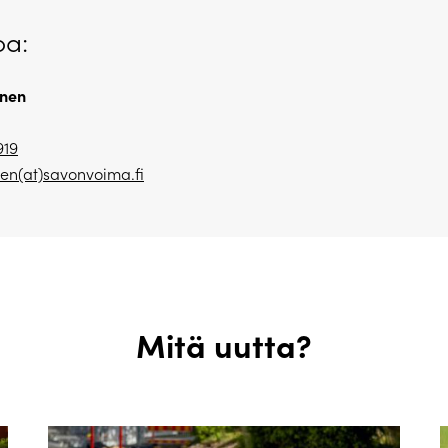
oa:
onen
919
nen(at)savonvoima.fi
Mitä uutta?