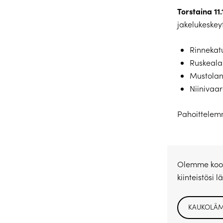
Torstaina 11.
jakelukeskey
Rinnekat
Ruskeala
Mustolan
Niinivaar
Pahoittelemm
Olemme koonn
kiinteistösi 
KAUKOLÄM