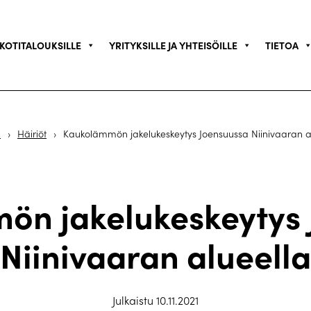
KOTITALOUKSILLE
YRITYKSILLE JA YHTEISÖILLE
TIETOA
u
›
Häiriöt
›
Kaukolämmön jakelukeskeytys Joensuussa Niinivaaran a
ön jakelukeskeytys 
Niinivaaran alueella
Julkaistu 10.11.2021