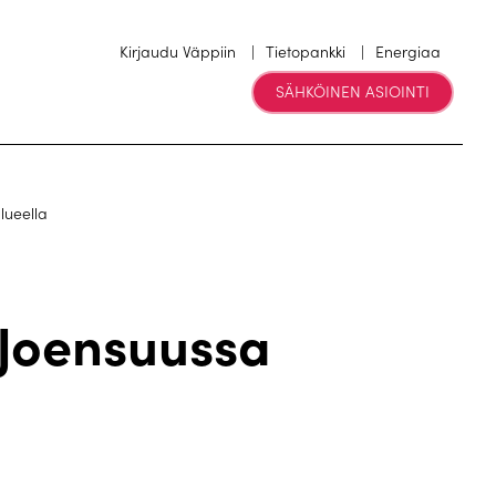
Kirjaudu Väppiin
Tietopankki
Energiaa
SÄHKÖINEN ASIOINTI
lueella
Joensuussa