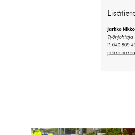
Lisätiet
Jarkko Nikk
Työnjohtaja
P.
040 809 4
jarkko.nikko