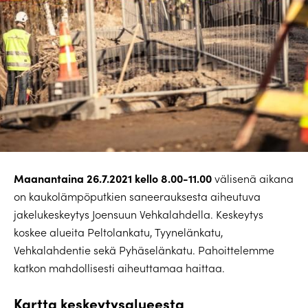
Maanantaina 26.7.2021 kello 8.00-11.00
välisenä aikana
on kaukolämpöputkien saneerauksesta aiheutuva
jakelukeskeytys Joensuun Vehkalahdella. Keskeytys
koskee alueita Peltolankatu, Tyynelänkatu,
Vehkalahdentie sekä Pyhäselänkatu. Pahoittelemme
katkon mahdollisesti aiheuttamaa haittaa.
Kartta keskeytysalueesta