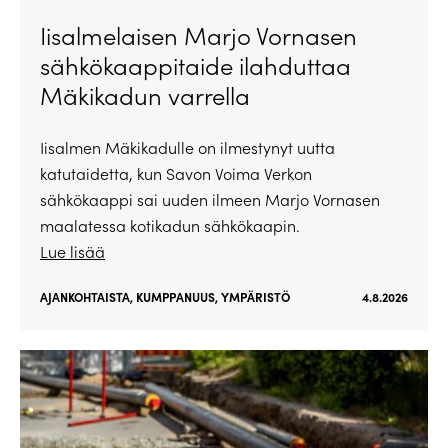
Iisalmelaisen Marjo Vornasen
sähkökaappitaide ilahduttaa
Mäkikadun varrella
Iisalmen Mäkikadulle on ilmestynyt uutta
katutaidetta, kun Savon Voima Verkon
sähkökaappi sai uuden ilmeen Marjo Vornasen
maalatessa kotikadun sähkökaapin.
Lue lisää
AJANKOHTAISTA
,
KUMPPANUUS
,
YMPÄRISTÖ
4.8.2026