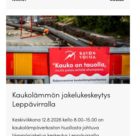
Kaukolämmön jakelukeskeytys
Leppävirralla
Keskiviikkona 12.8.2026 kello 8.00–15.00 on
kaukolämpöverkoston huollosta johtuva
lämmönjakelun keskeytys Leppävirralla.