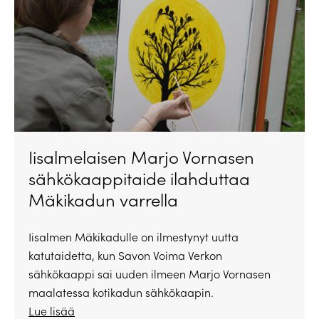
Iisalmelaisen Marjo Vornasen
sähkökaappitaide ilahduttaa
Mäkikadun varrella
Iisalmen Mäkikadulle on ilmestynyt uutta
katutaidetta, kun Savon Voima Verkon
sähkökaappi sai uuden ilmeen Marjo Vornasen
maalatessa kotikadun sähkökaapin.
Lue lisää