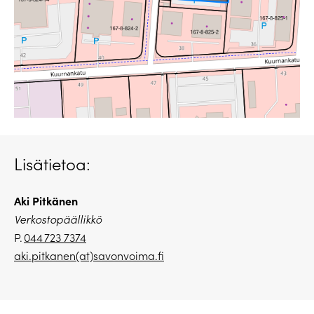
Lisätietoa:
Aki Pitkänen
Verkostopäällikkö
P.
044 723 7374
aki.pitkanen(at)savonvoima.
fi