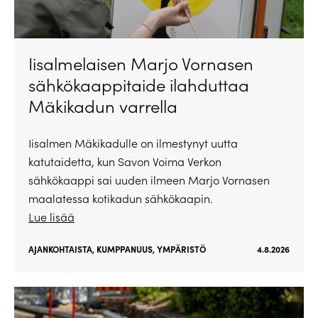
Iisalmelaisen Marjo Vornasen
sähkökaappitaide ilahduttaa
Mäkikadun varrella
Iisalmen Mäkikadulle on ilmestynyt uutta
katutaidetta, kun Savon Voima Verkon
sähkökaappi sai uuden ilmeen Marjo Vornasen
maalatessa kotikadun sähkökaapin.
Lue lisää
AJANKOHTAISTA
,
KUMPPANUUS
,
YMPÄRISTÖ
4.8.2026