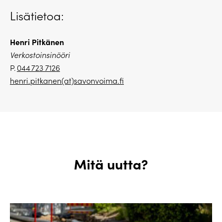
Lisätietoa:
Henri Pitkänen
Verkostoinsinööri
P.
044 723 7126
henri.pitkanen(at)savonvoima.
fi
Mitä uutta?