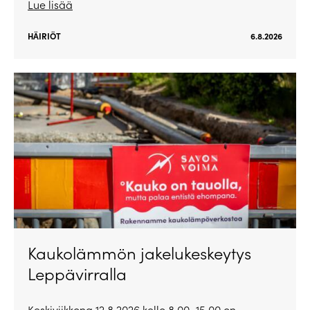
Lue lisää
HÄIRIÖT
6.8.2026
Kaukolämmön jakelukeskeytys
Leppävirralla
Keskiviikkona 12.8.2026 kello 8.00–15.00 on