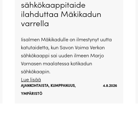
sähkökaappitaide
ilahduttaa Mäkikadun
varrella
Iisalmen Mäkikadulle on ilmestynyt uutta
katutaidetta, kun Savon Voima Verkon
sähkökaappi sai uuden ilmeen Marjo
Vornasen maalatessa kotikadun
sähkökaapin.
Lue lisää
AJANKOHTAISTA
,
KUMPPANUUS
,
4.8.2026
YMPÄRISTÖ