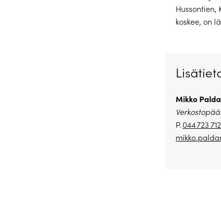
Hussontien, K
koskee, on l
Lisätiet
Mikko Palda
Verkostopääl
P.
044 723 71
mikko.paldan