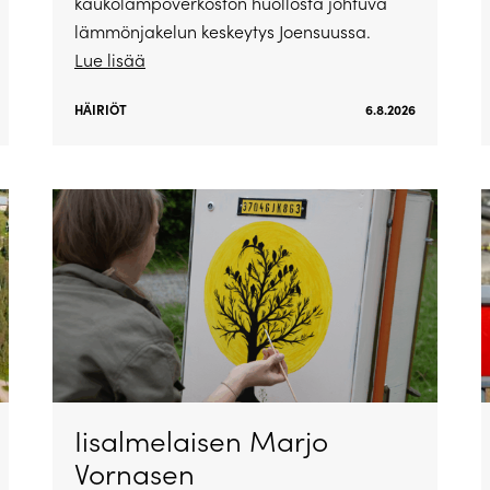
kaukolämpöverkoston huollosta johtuva
lämmönjakelun keskeytys Joensuussa.
Lue lisää
HÄIRIÖT
6.8.2026
Iisalmelaisen Marjo
Vornasen