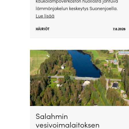
kaukolämpöverkoston huollosta johtuva
lämmönjakelun keskeytys Suonenjoella.
Lue lisää
HÄIRIÖT
7.8.2026
Salahmin
vesivoimalaitoksen