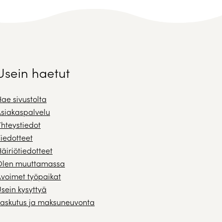
Usein haetut
ae sivustolta
siakaspalvelu
hteystiedot
iedotteet
äiriötiedotteet
Olen muuttamassa
voimet työpaikat
sein kysyttyä
askutus ja maksuneuvonta