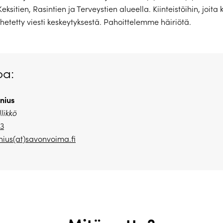
eksitien, Rasintien ja Terveystien alueella. Kiinteistöihin, joita
ähetetty viesti keskeytyksestä. Pahoittelemme häiriötä.
oa:
nius
likkö
23
ius(at)savonvoima.fi