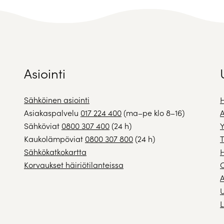
Asiointi
Sähköinen asiointi
H
Asiakaspalvelu
017 224 400
(ma–pe klo 8–16)
A
Sähköviat
0800 307 400
(24 h)
Y
Kaukolämpöviat
0800 307 800
(24 h)
T
Sähkökatkokartta
H
Korvaukset häiriötilanteissa
A
U
L