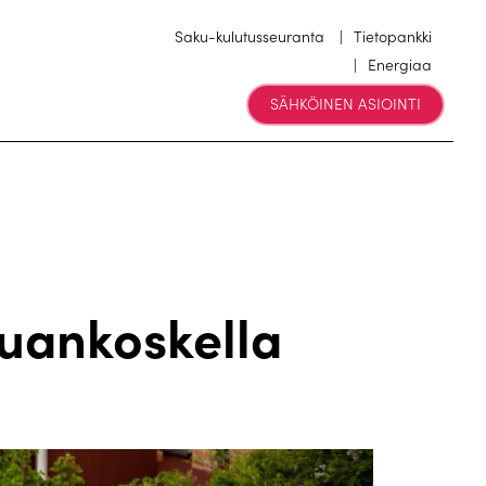
Saku-kulutusseuranta
Tietopankki
Energiaa
SÄHKÖINEN ASIOINTI
uankoskella