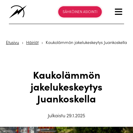
SÄHKÖINEN ASIOINTI
Etusivu
›
Häiriöt
›
Kaukolämmön jakelukeskeytys Juankoskella
Kaukolämmön
jakelukeskeytys
Juankoskella
Julkaistu 29.1.2025