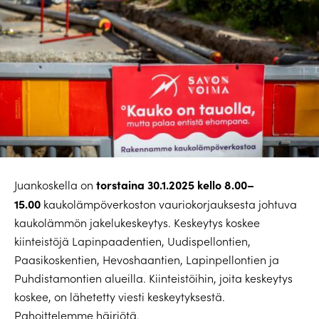
torstaina 30.1.2025 kello 8.00–
Juankoskella on
15.00
kaukolämpöverkoston vauriokorjauksesta johtuva
kaukolämmön jakelukeskeytys. Keskeytys koskee
kiinteistöjä Lapinpaadentien, Uudispellontien,
Paasikoskentien, Hevoshaantien, Lapinpellontien ja
Puhdistamontien alueilla. Kiinteistöihin, joita keskeytys
koskee, on lähetetty viesti keskeytyksestä.
Pahoittelemme häiriötä.