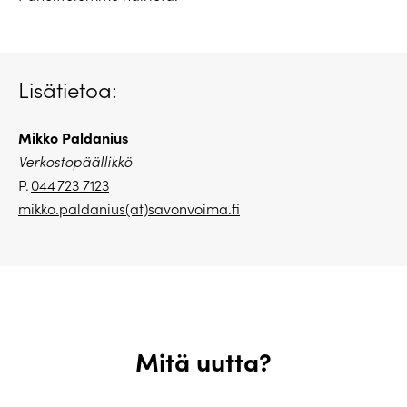
Lisätietoa:
Mikko Paldanius
Verkostopäällikkö
P.
044 723 7123
mikko.paldanius(at)savonvoima.fi
Mitä uutta?