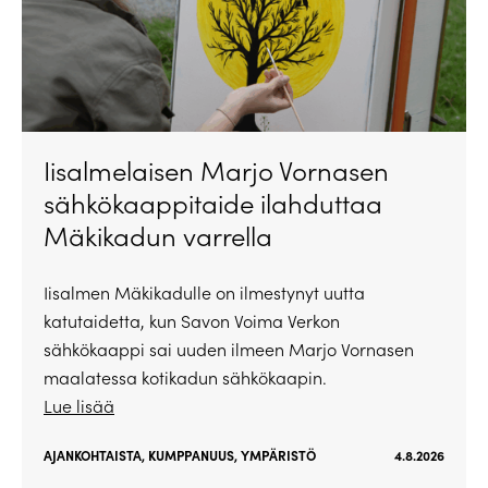
Iisalmelaisen Marjo Vornasen
sähkökaappitaide ilahduttaa
Mäkikadun varrella
Iisalmen Mäkikadulle on ilmestynyt uutta
katutaidetta, kun Savon Voima Verkon
sähkökaappi sai uuden ilmeen Marjo Vornasen
maalatessa kotikadun sähkökaapin.
Lue lisää
AJANKOHTAISTA
,
KUMPPANUUS
,
YMPÄRISTÖ
4.8.2026