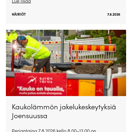
Lue lisää
HÄIRIÖT
7.8.2026
Kaukolämmön jakelukeskeytyksiä
Joensuussa
Perjantaina 7.8.2026 kello 8.00–13.00 on