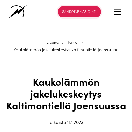
SÄHKÖINEN ASIOINTI
Etusivu
›
Häiriöt
›
Kaukolämmön jakelukeskeytys Kaltimontiellä Joensuussa
Kaukolämmön
jakelukeskeytys
Kaltimontiellä Joensuussa
Julkaistu 11.1.2023