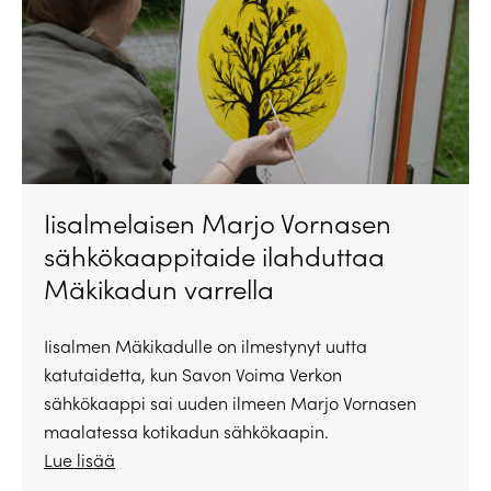
Iisalmelaisen Marjo Vornasen
sähkökaappitaide ilahduttaa
Mäkikadun varrella
Iisalmen Mäkikadulle on ilmestynyt uutta
katutaidetta, kun Savon Voima Verkon
sähkökaappi sai uuden ilmeen Marjo Vornasen
maalatessa kotikadun sähkökaapin.
Lue lisää