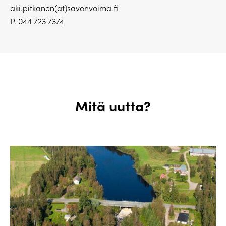
aki.pitkanen(at)savonvoima.fi
P.
044 723 7374
Mitä uutta?