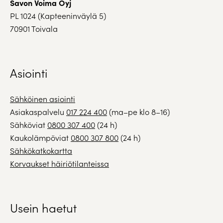
Savon Voima Oyj
PL 1024 (Kapteeninväylä 5)
70901 Toivala
Asiointi
Sähköinen asiointi
Asiakaspalvelu
017 224 400
(ma–pe klo 8–16)
Sähköviat
0800 307 400
(24 h)
Kaukolämpöviat
0800 307 800
(24 h)
Sähkökatkokartta
Korvaukset häiriötilanteissa
Usein haetut