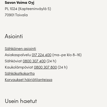
Savon Voima Oyj
PL 1024 (Kapteeninväylä 5)
70901 Toivala
Asiointi
Sähköinen asiointi
Asiakaspalvelu
017 224 400
(ma–pe klo 8–16)
Sähköviat
0800 307 400
(24 h)
Kaukolämpöviat
0800 307 800
(24 h)
Sähkökatkokartta
Korvaukset häiriötilanteissa
Usein haetut