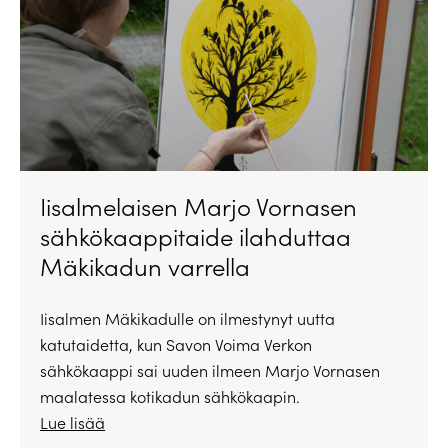
Iisalmelaisen Marjo Vornasen
sähkökaappitaide ilahduttaa
Mäkikadun varrella
Iisalmen Mäkikadulle on ilmestynyt uutta
katutaidetta, kun Savon Voima Verkon
sähkökaappi sai uuden ilmeen Marjo Vornasen
maalatessa kotikadun sähkökaapin.
Lue lisää