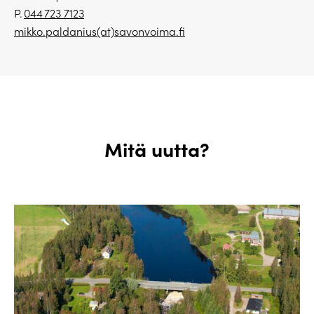
P.
044 723 7123
mikko.paldanius(at)savonvoima.fi
Mitä uutta?