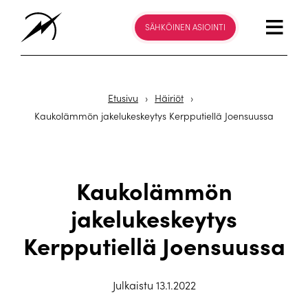
SÄHKÖINEN ASIOINTI
Etusivu
›
Häiriöt
›
Kaukolämmön jakelukeskeytys Kerpputiellä Joensuussa
Kaukolämmön
jakelukeskeytys
Kerpputiellä Joensuussa
Julkaistu 13.1.2022