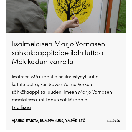
Iisalmelaisen Marjo Vornasen
sähkökaappitaide ilahduttaa
Mäkikadun varrella
Iisalmen Mäkikadulle on ilmestynyt uutta
katutaidetta, kun Savon Voima Verkon
sähkökaappi sai uuden ilmeen Marjo Vornasen
maalatessa kotikadun sähkökaapin.
Lue lisää
AJANKOHTAISTA
,
KUMPPANUUS
,
YMPÄRISTÖ
4.8.2026