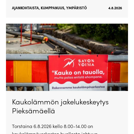
AJANKOHTAISTA
,
KUMPPANUUS
,
YMPÄRISTÖ
4.8.2026
Kaukolämmön jakelukeskeytys
Pieksämäellä
Torstaina 6.8.2026 kello 8.00–14.00 on
kaukolämpöverkoston huollosta johtuva