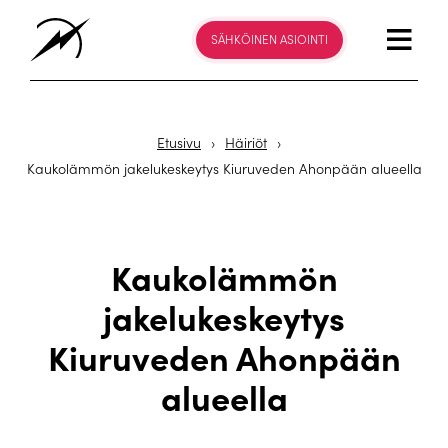
SÄHKÖINEN ASIOINTI
Etusivu
›
Häiriöt
›
Kaukolämmön jakelukeskeytys Kiuruveden Ahonpään alueella
Kaukolämmön
jakelukeskeytys
Kiuruveden Ahonpään
alueella