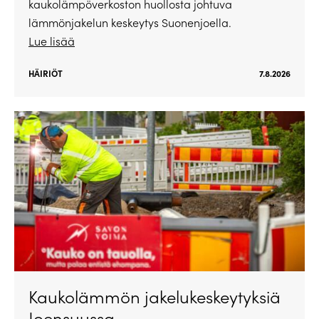
kaukolämpöverkoston huollosta johtuva
lämmönjakelun keskeytys Suonenjoella.
Lue lisää
HÄIRIÖT
7.8.2026
Kaukolämmön jakelukeskeytyksiä
Joensuussa