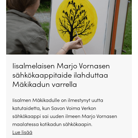
Iisalmelaisen Marjo Vornasen
sähkökaappitaide ilahduttaa
Mäkikadun varrella
Iisalmen Mäkikadulle on ilmestynyt uutta
katutaidetta, kun Savon Voima Verkon
sähkökaappi sai uuden ilmeen Marjo Vornasen
maalatessa kotikadun sähkökaapin.
Lue lisää