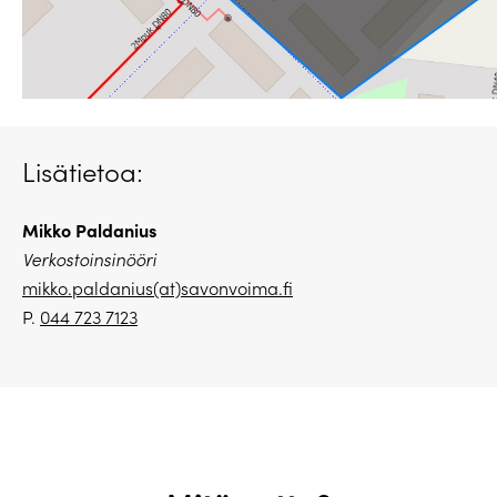
Lisätietoa:
Mikko Paldanius
Verkostoinsinööri
mikko.paldanius(at)savonvoima.fi
P.
044 723 7123