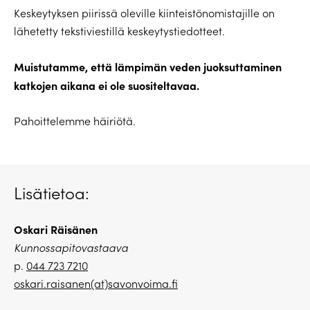
Keskeytyksen piirissä oleville kiinteistönomistajille on
lähetetty tekstiviestillä keskeytystiedotteet.
Muistutamme, että lämpimän veden juoksuttaminen
katkojen aikana ei ole suositeltavaa.
Pahoittelemme häiriötä.
Lisätietoa:
Oskari Räisänen
Kunnossapitovastaava
p.
044 723 7210
oskari.raisanen(at)savonvoima.fi