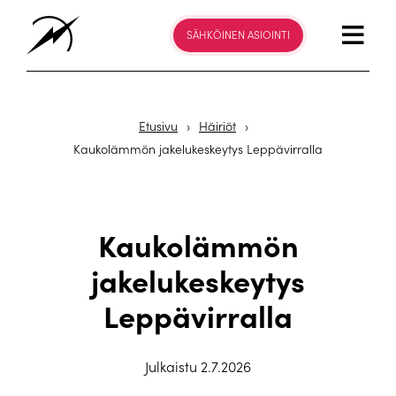
SÄHKÖINEN ASIOINTI
Etusivu
›
Häiriöt
›
Kaukolämmön jakelukeskeytys Leppävirralla
Kaukolämmön
jakelukeskeytys
Leppävirralla
Julkaistu 2.7.2026