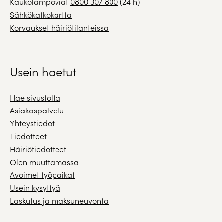
Kaukolämpöviat
0800 307 800
(24 h)
Sähkökatkokartta
Korvaukset häiriötilanteissa
Usein haetut
Hae sivustolta
Asiakaspalvelu
Yhteystiedot
Tiedotteet
Häiriötiedotteet
Olen muuttamassa
Avoimet työpaikat
Usein kysyttyä
Laskutus ja maksuneuvonta