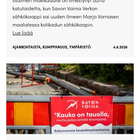
Iisalmen Mäkikadulle on ilmestynyt uutta
katutaidetta, kun Savon Voima Verkon
sähkökaappi sai uuden ilmeen Marjo Vornasen
maalatessa kotikadun sähkökaapin.
Lue lisää
AJANKOHTAISTA
,
KUMPPANUUS
,
YMPÄRISTÖ
4.8.2026