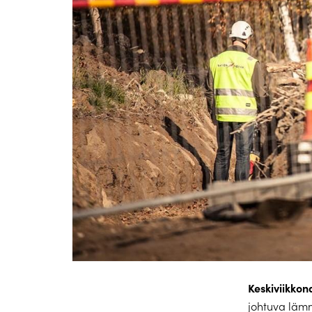
Keskiviikkon
johtuva lämm