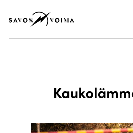
Kaukolämmön