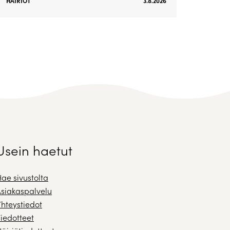
HÄIRIÖT
3.8.2026
Usein haetut
ae sivustolta
siakaspalvelu
hteystiedot
iedotteet