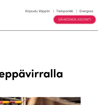
Kirjaudu Väppiin
Tietopankki
Energiaa
SÄHKÖINEN ASIOINTI
eppävirralla