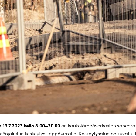
a 19.7.2023 kello 8.00–20.00
on kaukolämpöverkoston saneera
önjakelun keskeytys Leppävirralla. Keskeytysalue on kuvattu