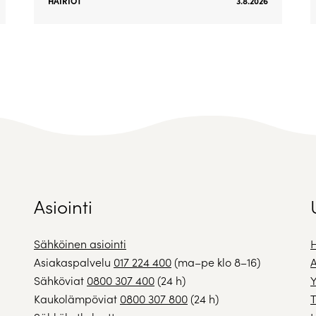
HÄIRIÖT
3.8.2026
Asiointi
Sähköinen asiointi
H
Asiakaspalvelu
017 224 400
(ma–pe klo 8–16)
A
Sähköviat
0800 307 400
(24 h)
Y
Kaukolämpöviat
0800 307 800
(24 h)
T