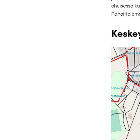
oheisessa kar
Pahoittelemm
Keske