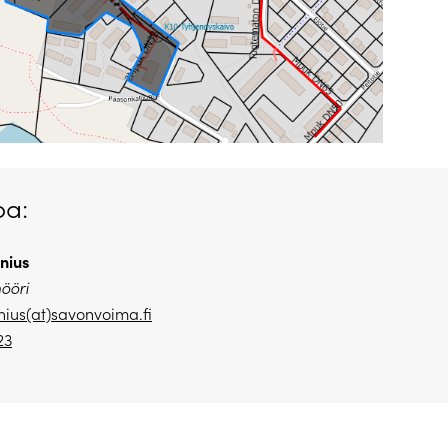
oa:
nius
nööri
ius(at)savonvoima.fi
23