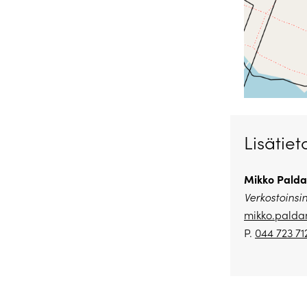
Lisätiet
Mikko Palda
Verkostoinsi
mikko.paldan
P.
044 723 71