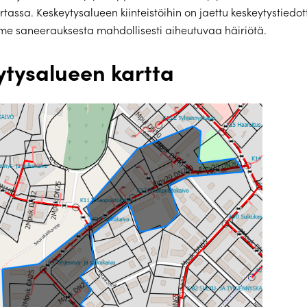
tassa. Keskeytysalueen kiinteistöihin on jaettu keskeytystiedot
e saneerauksesta mahdollisesti aiheutuvaa häiriötä.
ytysalueen kartta