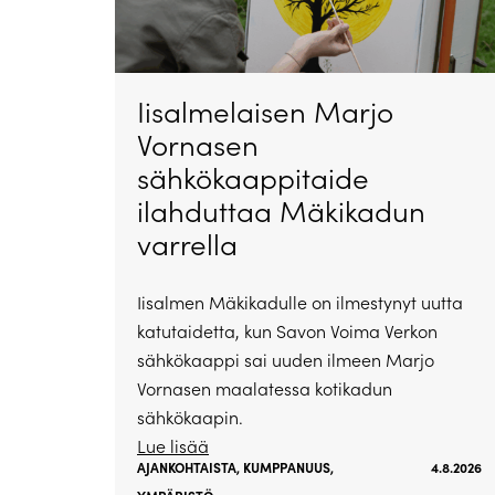
Iisalmelaisen Marjo
Vornasen
sähkökaappitaide
ilahduttaa Mäkikadun
varrella
Iisalmen Mäkikadulle on ilmestynyt uutta
katutaidetta, kun Savon Voima Verkon
sähkökaappi sai uuden ilmeen Marjo
Vornasen maalatessa kotikadun
sähkökaapin.
Lue lisää
AJANKOHTAISTA
,
KUMPPANUUS
,
4.8.2026