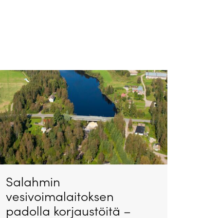
Salahmin
vesivoimalaitoksen
padolla korjaustöitä –