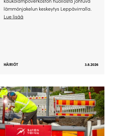
kaukolämpöverkoston huollosta johtuva
lämmönjakelun keskeytys Leppävirralla.
Lue lisää
HÄIRIÖT
3.8.2026