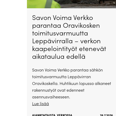
Savon Voima Verkko
parantaa Oravikosken
toimitusvarmuutta
Leppävirralla – verkon
kaapelointityöt etenevät
aikataulua edellä
Savon Voima Verkko parantaa sähkön
toimitusvarmuutta Leppävirran
Oravikoskella. Huhtikuun lopussa alkaneet
rakennustyöt ovat edenneet
asennusvaiheeseen.
Lue lisää
AJANKOHTAISTA
,
VERKOSSA
28.7.2026