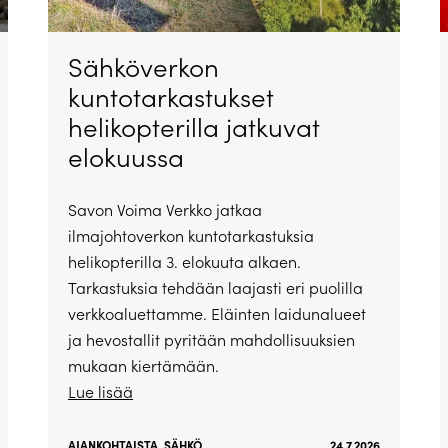
Sähköverkon
kuntotarkastukset
helikopterilla jatkuvat
elokuussa
Savon Voima Verkko jatkaa
ilmajohtoverkon kuntotarkastuksia
helikopterilla 3. elokuuta alkaen.
Tarkastuksia tehdään laajasti eri puolilla
verkkoaluettamme. Eläinten laidunalueet
ja hevostallit pyritään mahdollisuuksien
mukaan kiertämään.
Lue lisää
AJANKOHTAISTA
,
SÄHKÖ
24.7.2026