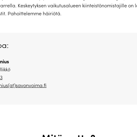
arrella. Keskeytyksen vaikutusalueen kiinteistönomistajille on 
stit. Pahoittelemme häiriötä.
oa:
nius
likkö
23
ius(at)savonvoima.fi