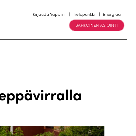
Kirjaudu Väppiin
Tietopankki
Energiaa
SÄHKÖINEN ASIOINTI
eppävirralla