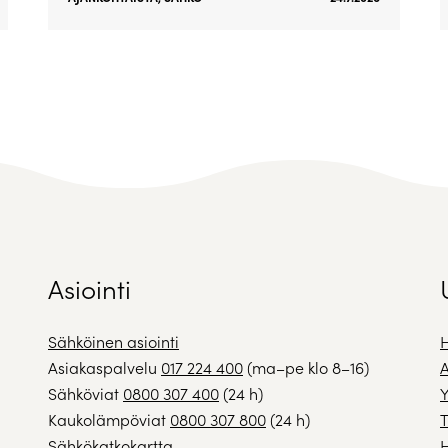
Asiointi
Sähköinen asiointi
H
Asiakaspalvelu
017 224 400
(ma–pe klo 8–16)
A
Sähköviat
0800 307 400
(24 h)
Y
Kaukolämpöviat
0800 307 800
(24 h)
T
Sähkökatkokartta
H