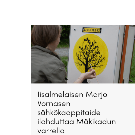
Iisalmelaisen Marjo
Vornasen
sähkökaappitaide
ilahduttaa Mäkikadun
varrella