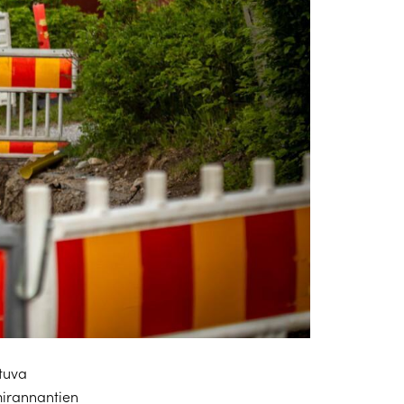
tuva
mirannantien