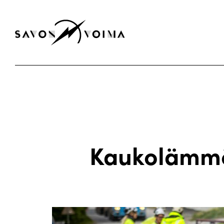
Kaukolämmön