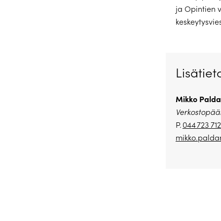
ja Opintien v
keskeytysvie
Lisätiet
Mikko Palda
Verkostopääl
P.
044 723 71
mikko.paldan