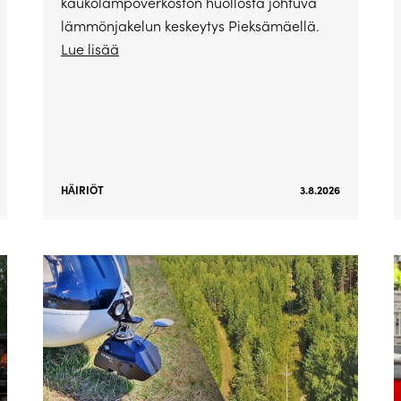
kaukolämpöverkoston huollosta johtuva
lämmönjakelun keskeytys Pieksämäellä.
Lue lisää
HÄIRIÖT
3.8.2026