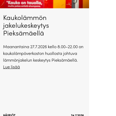
Kaukolämmön
jakelukeskeytys
Pieksämäellä
Maanantaina 27.7.2026 kello 8.00–22.00 on
kaukolämpöverkoston huollosta johtuva
lämmönjakelun keskeytys Pieksämäellä.
Lue lisää
HÄIRIÖT
24.7.2026