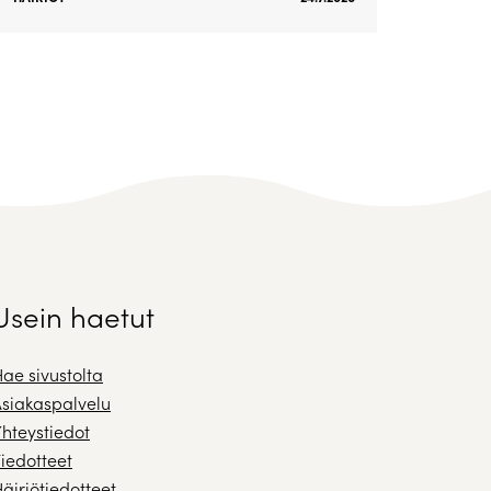
Usein haetut
ae sivustolta
siakaspalvelu
hteystiedot
iedotteet
äiriötiedotteet