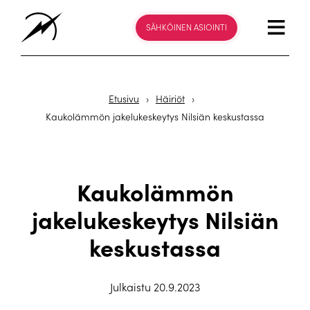
SÄHKÖINEN ASIOINTI
Etusivu
›
Häiriöt
›
Kaukolämmön jakelukeskeytys Nilsiän keskustassa
Kaukolämmön
jakelukeskeytys Nilsiän
keskustassa
Julkaistu 20.9.2023