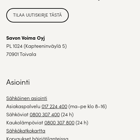
TILAA UUTISKIRJE TÄSTÄ
Savon Voima Oyj
PL 1024 (Kapteeninväylä 5)
70901 Toivala
Asiointi
Sähköinen asiointi
Asiakaspalvelu
017 224 400
(ma–pe klo 8–16)
Sähköviat
0800 307 400
(24 h)
Kaukolämpöviat
0800 307 800
(24 h)
Sähkökatkokartta
Korvaukset häiriötilanteissa