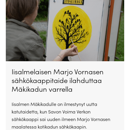
Iisalmelaisen Marjo Vornasen
sähkökaappitaide ilahduttaa
Mäkikadun varrella
Iisalmen Mäkikadulle on ilmestynyt uutta
katutaidetta, kun Savon Voima Verkon
sähkökaappi sai uuden ilmeen Marjo Vornasen
maalatessa kotikadun sähkökaapin.