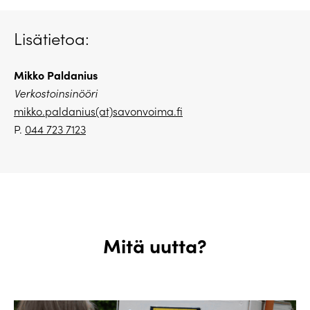
Lisätietoa:
Mikko Paldanius
Verkostoinsinööri
mikko.paldanius(at)savonvoima.fi
P.
044 723 7123
Mitä uutta?