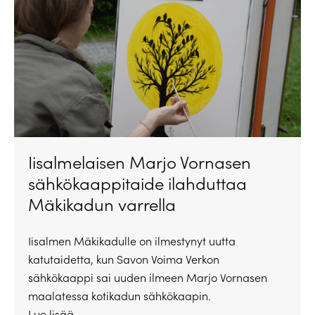
Iisalmelaisen Marjo Vornasen
sähkökaappitaide ilahduttaa
Mäkikadun varrella
Iisalmen Mäkikadulle on ilmestynyt uutta
katutaidetta, kun Savon Voima Verkon
sähkökaappi sai uuden ilmeen Marjo Vornasen
maalatessa kotikadun sähkökaapin.
Lue lisää