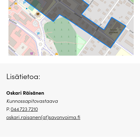
Lisätietoa:
Oskari Räisänen
Kunnossapitovastaava
P.
044 723 7210
oskari.raisanen(at)savonvoima.
fi