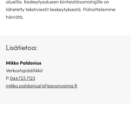
alueilla. Keskeytysalueen kiinteistönomistajille on
lähetetty tekstiviestit keskeytyksestä. Pahoittelemme
häiriötä.
Lisätietoa:
Mikko Paldanius
Verkostopäällikkö
P.
044 723 7123
mikko.paldanius(at)savonvoima.fi