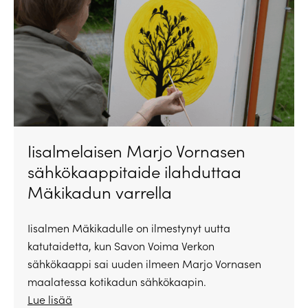
Iisalmelaisen Marjo Vornasen
sähkökaappitaide ilahduttaa
Mäkikadun varrella
Iisalmen Mäkikadulle on ilmestynyt uutta
katutaidetta, kun Savon Voima Verkon
sähkökaappi sai uuden ilmeen Marjo Vornasen
maalatessa kotikadun sähkökaapin.
Lue lisää