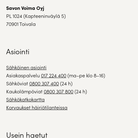
Savon Voima Oyj
PL 1024 (Kapteeninväylä 5)
70901 Toivala
Asiointi
Sähköinen asiointi
Asiakaspalvelu
017 224 400
(ma–pe klo 8–16)
Sähköviat
0800 307 400
(24 h)
Kaukolämpöviat
0800 307 800
(24 h)
Sähkökatkokartta
Korvaukset häiriötilanteissa
Usein haetut