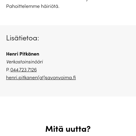
Pahoittelemme häiriötä.
Lisätietoa:
Henri Pitkänen
Verkostoinsinööri
P.
044 723 7126
henri.pitkanen(at)savonvoima.
fi
Mitä uutta?