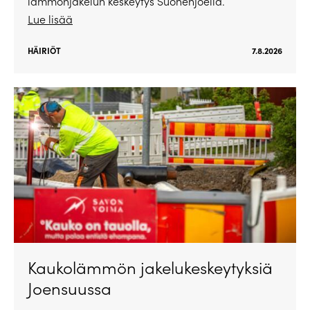
lämmönjakelun keskeytys Suonenjoella.
Lue lisää
HÄIRIÖT
7.8.2026
Kaukolämmön jakelukeskeytyksiä
Joensuussa