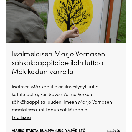
Iisalmelaisen Marjo Vornasen
sähkökaappitaide ilahduttaa
Mäkikadun varrella
Iisalmen Mäkikadulle on ilmestynyt uutta
katutaidetta, kun Savon Voima Verkon
sähkökaappi sai uuden ilmeen Marjo Vornasen
maalatessa kotikadun sähkökaapin.
Lue lisää
AJANKOHTAISTA
,
KUMPPANUUS
,
YMPÄRISTÖ
4.8.2026