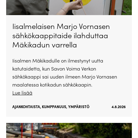
Iisalmelaisen Marjo Vornasen
sähkökaappitaide ilahduttaa
Mäkikadun varrella
Iisalmen Mäkikadulle on ilmestynyt uutta
katutaidetta, kun Savon Voima Verkon
sähkökaappi sai uuden ilmeen Marjo Vornasen
maalatessa kotikadun sähkökaapin.
Lue lisää
AJANKOHTAISTA
,
KUMPPANUUS
,
YMPÄRISTÖ
4.8.2026