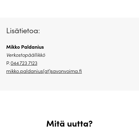
Lisätietoa:
Mikko Paldanius
Verkostopäällikkö
P.
044 723 7123
mikko.paldanius(at)savonvoima.fi
Mitä uutta?