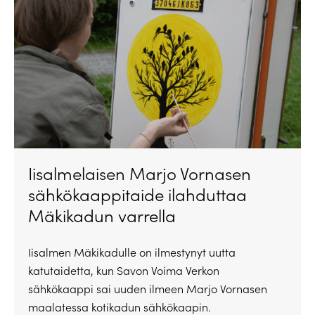
Iisalmelaisen Marjo Vornasen
sähkökaappitaide ilahduttaa
Mäkikadun varrella
Iisalmen Mäkikadulle on ilmestynyt uutta
katutaidetta, kun Savon Voima Verkon
sähkökaappi sai uuden ilmeen Marjo Vornasen
maalatessa kotikadun sähkökaapin.