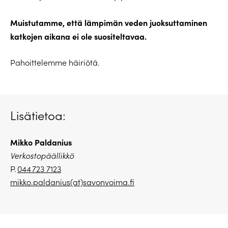
Muistutamme, että lämpimän veden juoksuttaminen
katkojen aikana ei ole suositeltavaa.
Pahoittelemme häiriötä.
Lisätietoa:
Mikko Paldanius
Verkostopäällikkö
P.
044 723 7123
mikko.paldanius(at)savonvoima.fi