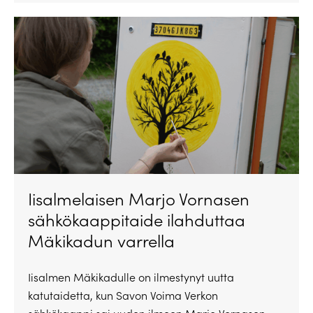
Iisalmelaisen Marjo Vornasen
sähkökaappitaide ilahduttaa
Mäkikadun varrella
Iisalmen Mäkikadulle on ilmestynyt uutta
katutaidetta, kun Savon Voima Verkon