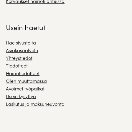
Korvaukset häiriötilanteissa
Usein haetut
Hae sivustolta
Asiakaspalvelu
Yhteystiedot
Tiedotteet
Häiriötiedotteet
Olen muuttamassa
Avoimet työpaikat
Usein kysyttyä
Laskutus ja maksuneuvonta