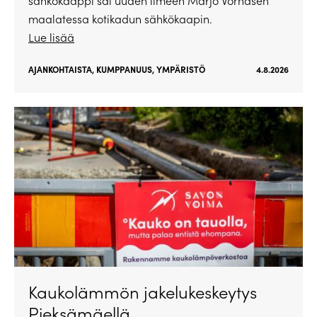
sähkökaappi sai uuden ilmeen Marjo Vornasen
maalatessa kotikadun sähkökaapin.
Lue lisää
AJANKOHTAISTA
,
KUMPPANUUS
,
YMPÄRISTÖ
4.8.2026
Kaukolämmön jakelukeskeytys
Pieksämäellä