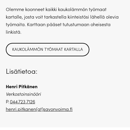
Olemme koonneet kaikki kaukolämmön työmaat
kartalle, josta voit tarkastella kiinteistösi lähellä olevia
työmaita. Karttaan pääset tutustumaan oheisesta
linkistä.
KAUKOLÄMMÖN TYÖMAAT KARTALLA
Lisätietoa:
Henri Pitkänen
Verkostoinsinööri
P.
044 723 7126
henri.pitkanen(at)savonvoima.fi