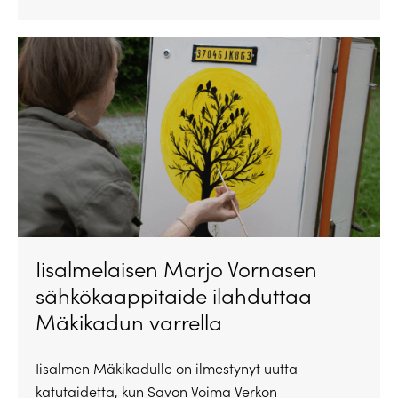
Iisalmelaisen Marjo Vornasen
sähkökaappitaide ilahduttaa
Mäkikadun varrella
Iisalmen Mäkikadulle on ilmestynyt uutta
katutaidetta, kun Savon Voima Verkon