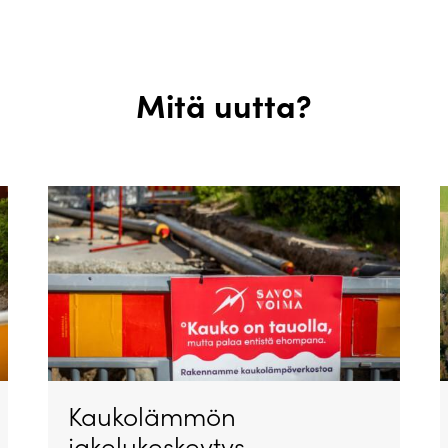
Mitä uutta?
Kaukolämmön
jakelukeskeytys