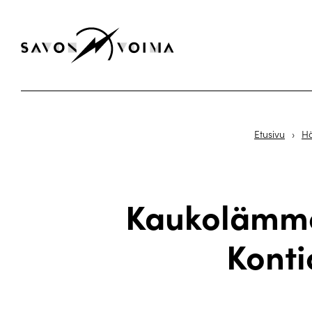
Etusivu
›
Hä
Kaukolämmö
Konti