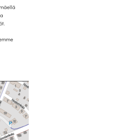
ämäellä
aa
öt.
elemme