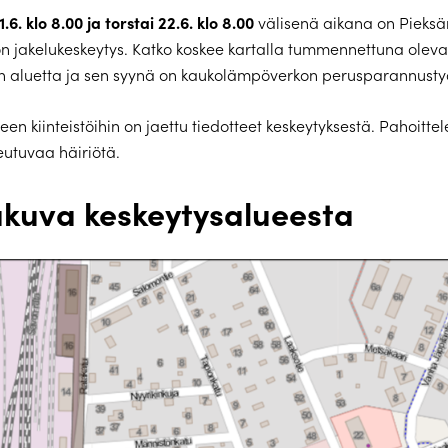
1.6. klo 8.00 ja torstai 22.6. klo 8.00
välisenä aikana on Pieks
 jakelukeskeytys. Katko koskee kartalla tummennettuna olev
n aluetta ja sen syynä on kaukolämpöverkon perusparannusty
een kiinteistöihin on jaettu tiedotteet keskeytyksestä. Pahoitt
eutuvaa häiriötä.
akuva keskeytysalueesta