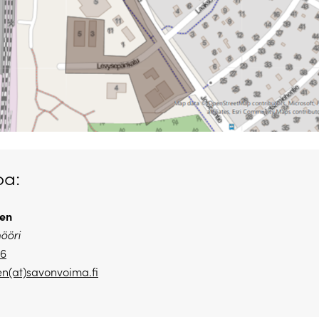
oa:
nen
nööri
26
en(at)savonvoima.
fi