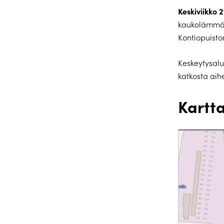
Keskiviikko 2
kaukolämmön
Kontiopuisto
Keskeytysalu
katkosta aih
Kartt