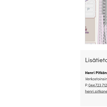
Lisätiet
Henri Pitkä
Verkostoinsi
P.
044 723 71
henri.pitkan