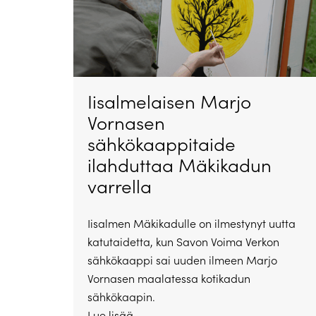
Iisalmelaisen Marjo
Vornasen
sähkökaappitaide
ilahduttaa Mäkikadun
varrella
Iisalmen Mäkikadulle on ilmestynyt uutta
katutaidetta, kun Savon Voima Verkon
sähkökaappi sai uuden ilmeen Marjo
Vornasen maalatessa kotikadun
sähkökaapin.
Lue lisää