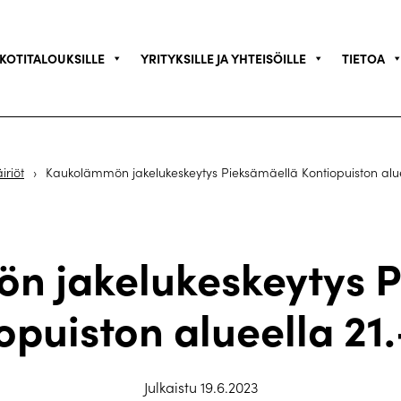
KOTITALOUKSILLE
YRITYKSILLE JA YHTEISÖILLE
TIETOA
iriöt
›
Kaukolämmön jakelukeskeytys Pieksämäellä Kontiopuiston aluee
n jakelukeskeytys P
opuiston alueella 21.
Julkaistu 19.6.2023