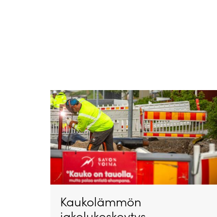
Kaukolämmön
jakelukeskeytys