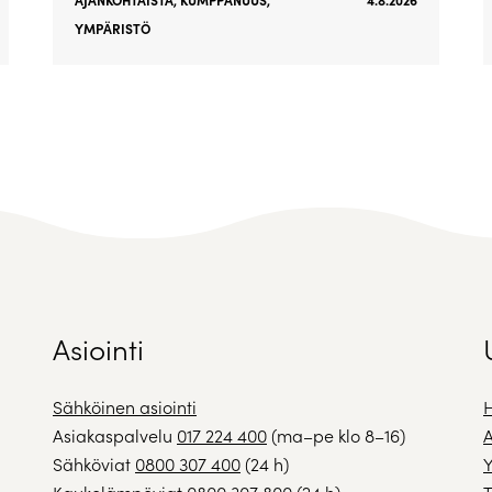
AJANKOHTAISTA
,
KUMPPANUUS
,
4.8.2026
YMPÄRISTÖ
Asiointi
Sähköinen asiointi
H
Asiakaspalvelu
017 224 400
(ma–pe klo 8–16)
A
Sähköviat
0800 307 400
(24 h)
Y