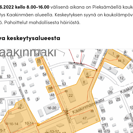
.6.2022 kello 8.00-16.00
välisenä aikana on Pieksämäellä ka
ytys Kaakinmäen alueella. Keskeytyksen syynä on kaukolämpö
. Pahoittelut mahdollisesta häiriöstä.
va keskeytysalueesta