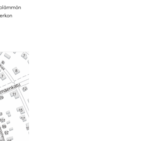
ukolämmön
verkon