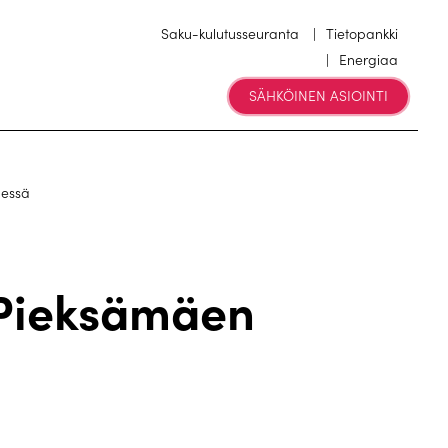
Saku-kulutusseuranta
Tietopankki
Energiaa
SÄHKÖINEN ASIOINTI
äessä
 Pieksämäen