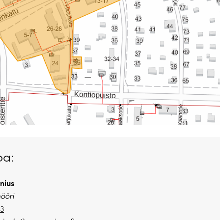
oa:
nius
nööri
23