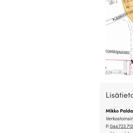
Lisätiet
Mikko Palda
Verkostoinsi
P.
044 723 71