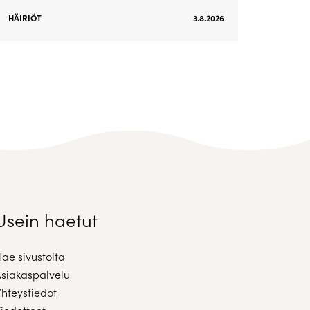
HÄIRIÖT
3.8.2026
Usein haetut
ae sivustolta
siakaspalvelu
hteystiedot