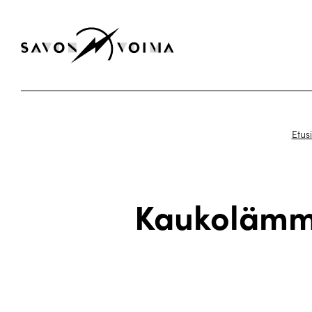
Etus
Kaukolämmö