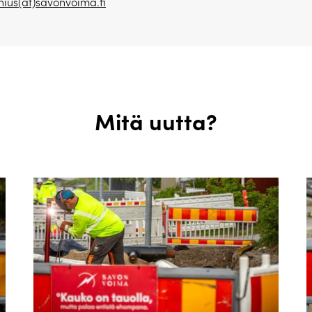
ius(at)savonvoima.fi
Mitä uutta?