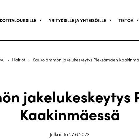
KOTITALOUKSILLE
YRITYKSILLE JA YHTEISÖILLE
TIETOA
ivu
›
Häiriöt
›
Kaukolämmön jakelukeskeytys Pieksämäen Kaakinm
n jakelukeskeytys
Kaakinmäessä
Julkaistu 27.6.2022