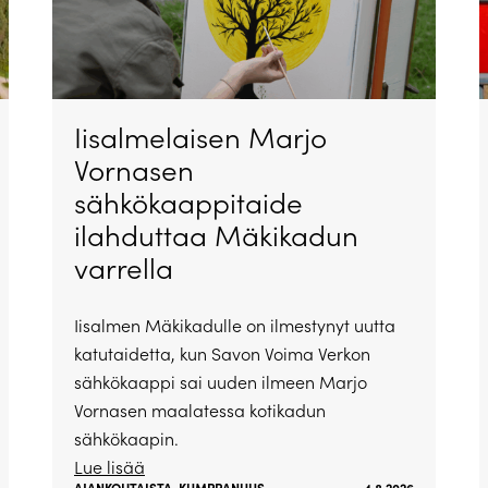
Iisalmelaisen Marjo
Vornasen
sähkökaappitaide
ilahduttaa Mäkikadun
varrella
Iisalmen Mäkikadulle on ilmestynyt uutta
katutaidetta, kun Savon Voima Verkon
sähkökaappi sai uuden ilmeen Marjo
Vornasen maalatessa kotikadun
sähkökaapin.
Lue lisää