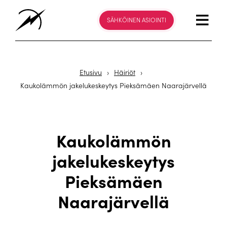
SÄHKÖINEN ASIOINTI
Etusivu
›
Häiriöt
›
Kaukolämmön jakelukeskeytys Pieksämäen Naarajärvellä
Kaukolämmön
jakelukeskeytys
Pieksämäen
Naarajärvellä