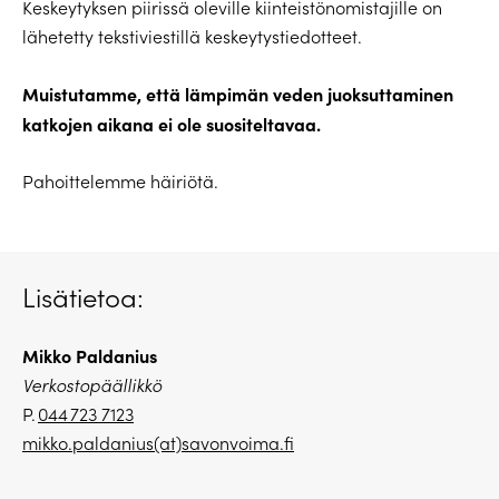
Keskeytyksen piirissä oleville kiinteistönomistajille on
lähetetty tekstiviestillä keskeytystiedotteet.
Muistutamme, että lämpimän veden juoksuttaminen
katkojen aikana ei ole suositeltavaa.
Pahoittelemme häiriötä.
Lisätietoa:
Mikko Paldanius
Verkostopäällikkö
P.
044 723 7123
mikko.paldanius(at)savonvoima.fi