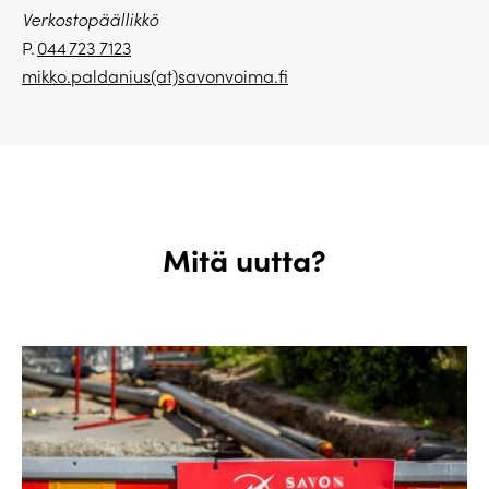
Verkostopäällikkö
P.
044 723 7123
mikko.paldanius(at)savonvoima.fi
Mitä uutta?