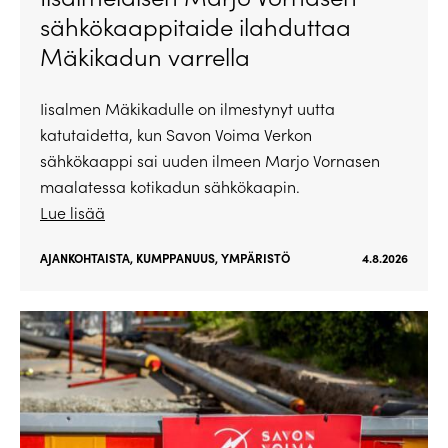
sähkökaappitaide ilahduttaa
Mäkikadun varrella
Iisalmen Mäkikadulle on ilmestynyt uutta
katutaidetta, kun Savon Voima Verkon
sähkökaappi sai uuden ilmeen Marjo Vornasen
maalatessa kotikadun sähkökaapin.
Lue lisää
AJANKOHTAISTA
,
KUMPPANUUS
,
YMPÄRISTÖ
4.8.2026