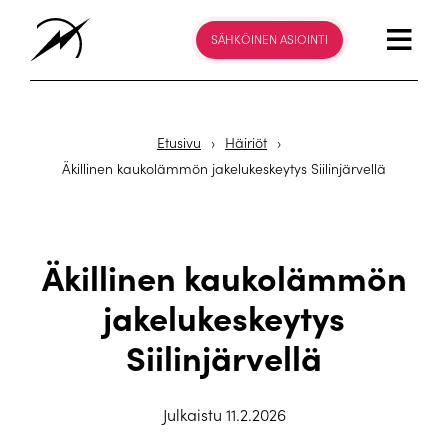
SÄHKÖINEN ASIOINTI
Etusivu
›
Häiriöt
›
Äkillinen kaukolämmön jakelukeskeytys Siilinjärvellä
Äkillinen kaukolämmön
jakelukeskeytys
Siilinjärvellä
Julkaistu 11.2.2026