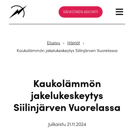
SÄHKÖINEN ASIOINTI
Etusivu
›
Häiriöt
›
Kaukolämmön jakelukeskeytys Siilinjärven Vuorelassa
Kaukolämmön
jakelukeskeytys
Siilinjärven Vuorelassa
Julkaistu 21.11.2024