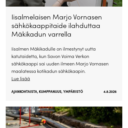
Iisalmelaisen Marjo Vornasen
sähkökaappitaide ilahduttaa
Mäkikadun varrella
Iisalmen Mäkikadulle on ilmestynyt uutta
katutaidetta, kun Savon Voima Verkon
sähkökaappi sai uuden ilmeen Marjo Vornasen
maalatessa kotikadun sähkökaapin.
Lue lisää
AJANKOHTAISTA
,
KUMPPANUUS
,
YMPÄRISTÖ
4.8.2026