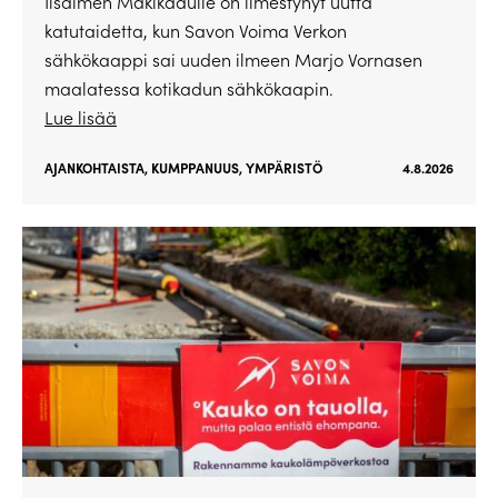
Iisalmen Mäkikadulle on ilmestynyt uutta
katutaidetta, kun Savon Voima Verkon
sähkökaappi sai uuden ilmeen Marjo Vornasen
maalatessa kotikadun sähkökaapin.
Lue lisää
AJANKOHTAISTA
,
KUMPPANUUS
,
YMPÄRISTÖ
4.8.2026