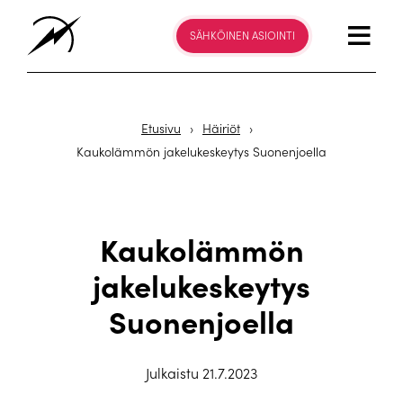
SÄHKÖINEN ASIOINTI
Etusivu
›
Häiriöt
›
Kaukolämmön jakelukeskeytys Suonenjoella
Kaukolämmön
jakelukeskeytys
Suonenjoella
Julkaistu 21.7.2023