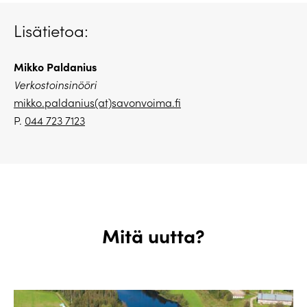
Lisätietoa:
Mikko Paldanius
Verkostoinsinööri
mikko.paldanius(at)savonvoima.fi
P.
044 723 7123
Mitä uutta?