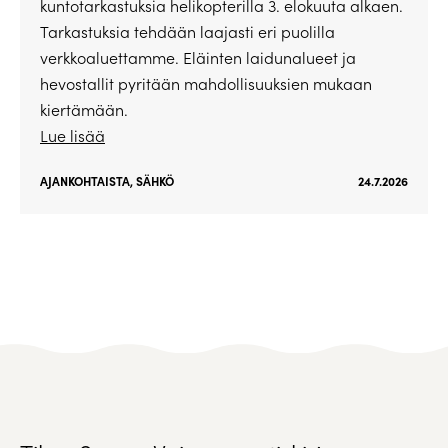
kuntotarkastuksia helikopterilla 3. elokuuta alkaen.
Tarkastuksia tehdään laajasti eri puolilla
verkkoaluettamme. Eläinten laidunalueet ja
hevostallit pyritään mahdollisuuksien mukaan
kiertämään.
Lue lisää
AJANKOHTAISTA
,
SÄHKÖ
24.7.2026