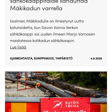
sähkökaappitaide ilahduttaa
Mäkikadun varrella
Iisalmen Mäkikadulle on ilmestynyt uutta
katutaidetta, kun Savon Voima Verkon
sähkökaappi sai uuden ilmeen Marjo Vornasen
maalatessa kotikadun sähkökaapin.
Lue lisää
AJANKOHTAISTA
,
KUMPPANUUS
,
YMPÄRISTÖ
4.8.2026