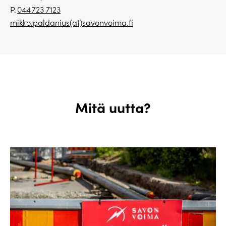
P.
044 723 7123
mikko.paldanius(at)savonvoima.fi
Mitä uutta?