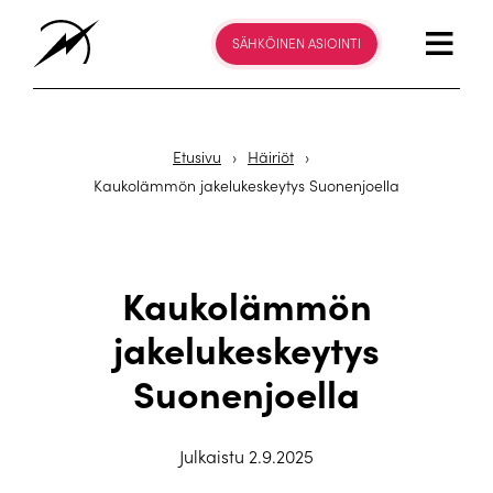
SÄHKÖINEN ASIOINTI
Etusivu
›
Häiriöt
›
Kaukolämmön jakelukeskeytys Suonenjoella
Kaukolämmön
jakelukeskeytys
Suonenjoella
Julkaistu 2.9.2025