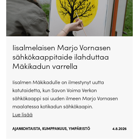
Iisalmelaisen Marjo Vornasen
sähkökaappitaide ilahduttaa
Mäkikadun varrella
Iisalmen Mäkikadulle on ilmestynyt uutta
katutaidetta, kun Savon Voima Verkon
sähkökaappi sai uuden ilmeen Marjo Vornasen
maalatessa kotikadun sähkökaapin.
Lue lisää
AJANKOHTAISTA
,
KUMPPANUUS
,
YMPÄRISTÖ
4.8.2026