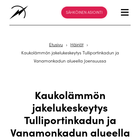
SÄHKÖINEN ASIOINTI
Etusivu
›
Häiriöt
›
Kaukolämmön jakelukeskeytys Tulliportinkadun ja
Vanamonkadun alueella Joensuussa
Kaukolämmön
jakelukeskeytys
Tulliportinkadun ja
Vanamonkadun alueella