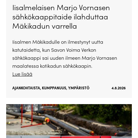
Iisalmelaisen Marjo Vornasen
sähkökaappitaide ilahduttaa
Mäkikadun varrella
Iisalmen Mäkikadulle on ilmestynyt uutta
katutaidetta, kun Savon Voima Verkon
sähkökaappi sai uuden ilmeen Marjo Vornasen
maalatessa kotikadun sähkökaapin.
Lue lisää
AJANKOHTAISTA
,
KUMPPANUUS
,
YMPÄRISTÖ
4.8.2026