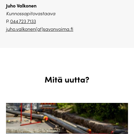
Juho Valkonen
Kunnossapitovastaava
P.
044 723 7133
juho.valkonen(at)savonvoima.fi
Mitä uutta?