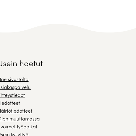
Usein haetut
ae sivustolta
siakaspalvelu
hteystiedot
iedotteet
äiriötiedotteet
Olen muuttamassa
voimet työpaikat
sein kysyttyä