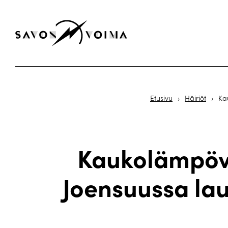
Etusivu
›
Häiriöt
›
Ka
Kaukolämpöve
Joensuussa lau