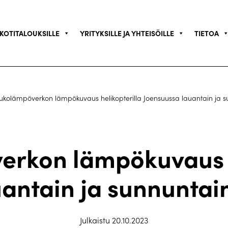
KOTITALOUKSILLE
YRITYKSILLE JA YHTEISÖILLE
TIETOA
ukolämpöverkon lämpökuvaus helikopterilla Joensuussa lauantain ja s
rkon lämpökuvaus h
antain ja sunnuntai
Julkaistu 20.10.2023