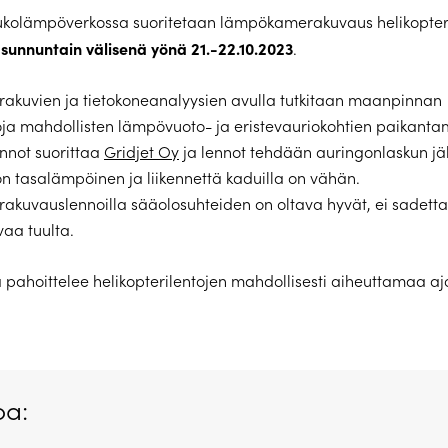
ukolämpöverkossa suoritetaan lämpökamerakuvaus helikopteri
 sunnuntain välisenä yönä 21.-22.10.2023
.
kuvien ja tietokoneanalyysien avulla tutkitaan maanpinnan
ja mahdollisten lämpövuoto- ja eristevauriokohtien paikantam
ennot suorittaa
Gridjet Oy
ja lennot tehdään auringonlaskun jälk
 tasalämpöinen ja liikennettä kaduilla on vähän.
kuvauslennoilla sääolosuhteiden on oltava hyvät, ei sadett
vaa tuulta.
pahoittelee helikopterilentojen mahdollisesti aiheuttamaa ajo
.
oa: