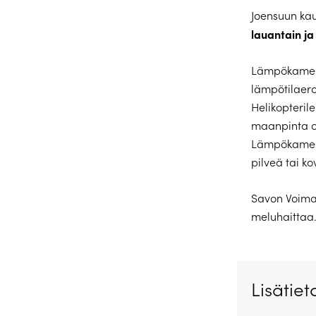
Joensuun ka
lauantain ja
Lämpökamera
lämpötilaero
Helikopteril
maanpinta on
Lämpökamera
pilveä tai ko
Savon Voima 
meluhaittaa
Lisätiet