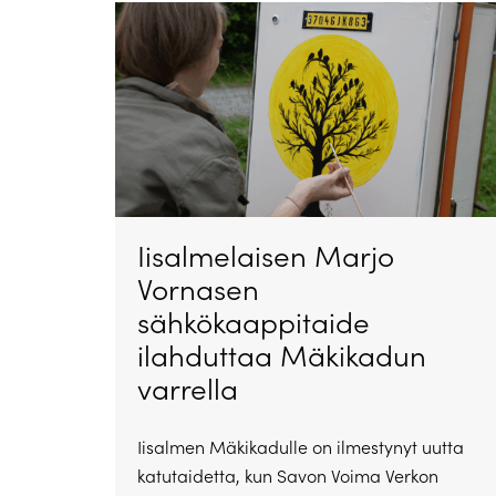
Iisalmelaisen Marjo
Vornasen
sähkökaappitaide
ilahduttaa Mäkikadun
varrella
Iisalmen Mäkikadulle on ilmestynyt uutta
katutaidetta, kun Savon Voima Verkon