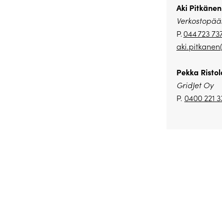
Aki Pitkänen
Verkostopääl
P.
044 723 73
aki.pitkanen
Pekka Ristol
GridJet Oy
P.
0400 221 3