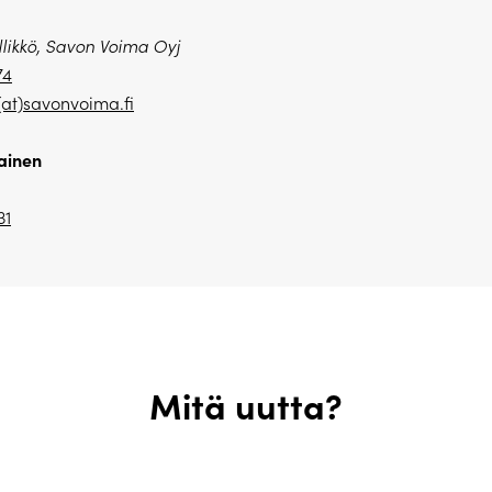
likkö, Savon Voima Oyj
74
(at)savonvoima.
fi
ainen
31
Mitä uutta?