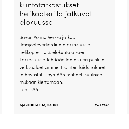
kuntotarkastukset
helikopterilla jatkuvat
elokuussa
Savon Voima Verkko jatkaa
ilmajohtoverkon kuntotarkastuksia
helikopterilla 3. elokuuta alkaen.
Tarkastuksia tehdään laajasti eri puolilla
verkkoaluettamme. Eläinten laidunalueet
ja hevostallit pyritään mahdollisuuksien
mukaan kiertämään.
Lue lisää
AJANKOHTAISTA
,
SÄHKÖ
24.7.2026