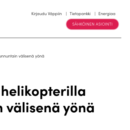
Kirjaudu Väppiin
Tietopankki
Energiaa
SÄHKÖINEN ASIOINTI
unnuntain välisenä yönä
elikopterilla
n välisenä yönä