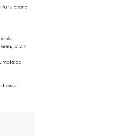
lla tulevana
iseksi.
een, jolloin
a, matalaa
ittaista