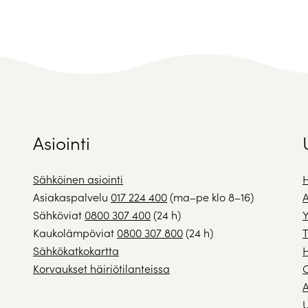
Asiointi
Sähköinen asiointi
H
Asiakaspalvelu
017 224 400
(ma–pe klo 8–16)
A
Sähköviat
0800 307 400
(24 h)
Y
Kaukolämpöviat
0800 307 800
(24 h)
T
Sähkökatkokartta
H
Korvaukset häiriötilanteissa
A
U