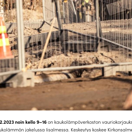
12.2023 noin kello 9–16
on kaukolämpöverkoston vauriokorjauks
ukolämmön jakelussa Iisalmessa. Keskeytys koskee Kirkonsalm