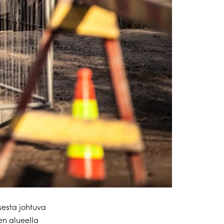
esta johtuva
en alueella