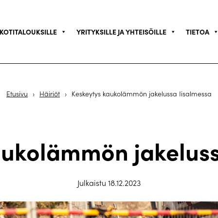
KOTITALOUKSILLE
YRITYKSILLE JA YHTEISÖILLE
TIETOA
Etusivu
›
Häiriöt
›
Keskeytys kaukolämmön jakelussa Iisalmessa
aukolämmön jakeluss
Julkaistu 18.12.2023