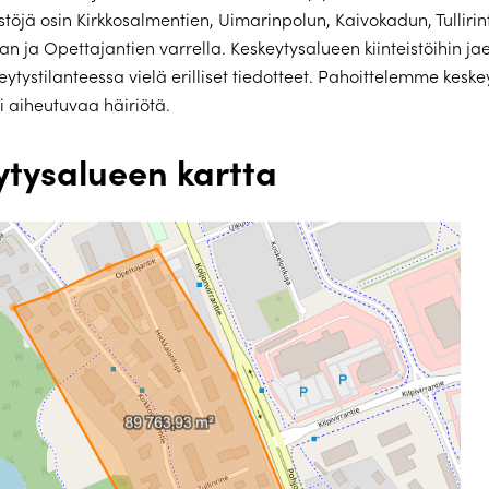
istöjä osin Kirkkosalmentien, Uimarinpolun, Kaivokadun, Tullirin
an ja Opettajantien varrella. Keskeytysalueen kiinteistöihin j
tystilanteessa vielä erilliset tiedotteet. Pahoittelemme keske
i aiheutuvaa häiriötä.
ytysalueen kartta