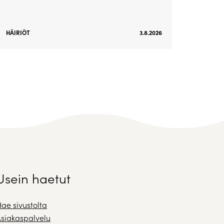
HÄIRIÖT
3.8.2026
Usein haetut
ae sivustolta
siakaspalvelu