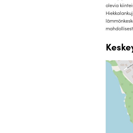
olevia kiinte
Hiekkalankuj
lämmönkeskey
mahdollisest
Keske