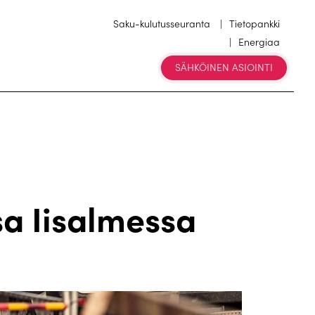
Saku-kulutusseuranta
Tietopankki
Energiaa
SÄHKÖINEN ASIOINTI
a Iisalmessa