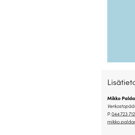
Lisätiet
Mikko Palda
Verkostopääl
P.
044 723 71
mikko.palda