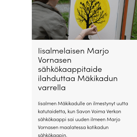
Iisalmelaisen Marjo
Vornasen
sähkökaappitaide
ilahduttaa Mäkikadun
varrella
Iisalmen Mäkikadulle on ilmestynyt uutta
katutaidetta, kun Savon Voima Verkon
sähkökaappi sai uuden ilmeen Marjo
Vornasen maalatessa kotikadun
sähkökaapin.