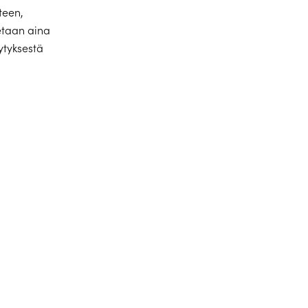
teen,
aetaan aina
ytyksestä