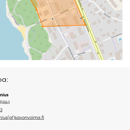
oa:
nius
likkö
23
nius(at)savonvoima.
fi