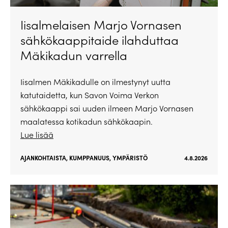
Iisalmelaisen Marjo Vornasen
sähkökaappitaide ilahduttaa
Mäkikadun varrella
Iisalmen Mäkikadulle on ilmestynyt uutta
katutaidetta, kun Savon Voima Verkon
sähkökaappi sai uuden ilmeen Marjo Vornasen
maalatessa kotikadun sähkökaapin.
Lue lisää
AJANKOHTAISTA
,
KUMPPANUUS
,
YMPÄRISTÖ
4.8.2026