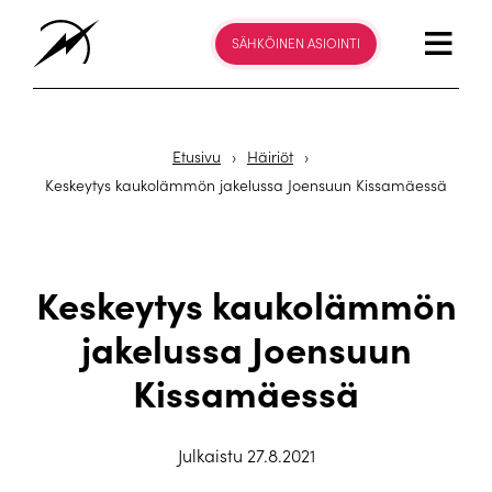
SÄHKÖINEN ASIOINTI
Etusivu
›
Häiriöt
›
Keskeytys kaukolämmön jakelussa Joensuun Kissamäessä
Keskeytys kaukolämmön
jakelussa Joensuun
Kissamäessä
Julkaistu 27.8.2021