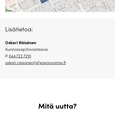
Lisätietoa:
Oskari Räisänen
Kunnossapitovastaava
P.
044 723 7210
oskari.raisanen(at)savonvoima.
fi
Mitä uutta?