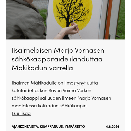
Iisalmelaisen Marjo Vornasen
sähkökaappitaide ilahduttaa
Mäkikadun varrella
Iisalmen Mäkikadulle on ilmestynyt uutta
katutaidetta, kun Savon Voima Verkon
sähkökaappi sai uuden ilmeen Marjo Vornasen
maalatessa kotikadun sähkökaapin.
Lue lisää
AJANKOHTAISTA
,
KUMPPANUUS
,
YMPÄRISTÖ
4.8.2026