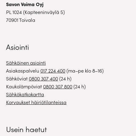
Savon Voima Oyj
PL 1024 (Kapteeninväylä 5)
70901 Toivala
Asiointi
Sähköinen asiointi
Asiakaspalvelu
017 224 400
(ma–pe klo 8–16)
Sähköviat
0800 307 400
(24 h)
Kaukolämpöviat
0800 307 800
(24 h)
Sähkökatkokartta
Korvaukset häiriötilanteissa
Usein haetut