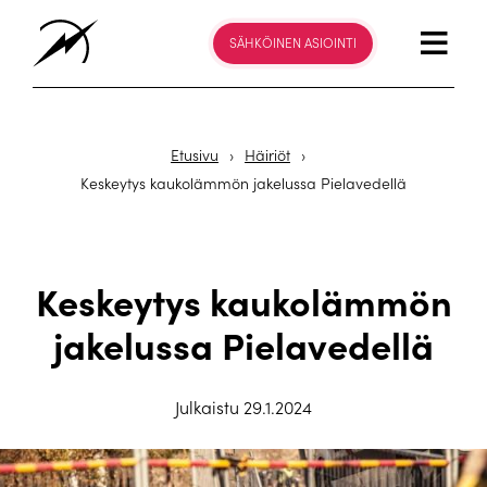
SÄHKÖINEN ASIOINTI
Etusivu
›
Häiriöt
›
Keskeytys kaukolämmön jakelussa Pielavedellä
Keskeytys kaukolämmön
jakelussa Pielavedellä
Julkaistu 29.1.2024