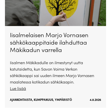
Iisalmelaisen Marjo Vornasen
sähkökaappitaide ilahduttaa
Mäkikadun varrella
Iisalmen Mäkikadulle on ilmestynyt uutta
katutaidetta, kun Savon Voima Verkon
sähkökaappi sai uuden ilmeen Marjo Vornasen
maalatessa kotikadun sähkökaapin.
Lue lisää
AJANKOHTAISTA
,
KUMPPANUUS
,
YMPÄRISTÖ
4.8.2026