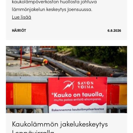
kaukolämpöverkoston huollosta johtuva
lämmönjakelun keskeytys Joensuussa.
Lue lisää
HÄIRIÖT
6.8.2026
Kaukolämmön jakelukeskeytys
Leppävirralla