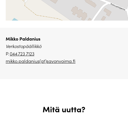
Mikko Paldanius
Verkostopäällikkö
P.
044 723 7123
mikko.paldanius(at)savonvoima.fi
Mitä uutta?