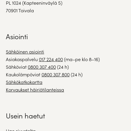
PL 1024 (Kapteeninväylä 5)
70901 Toivala
Asiointi
Sähköinen asiointi
Asiakaspalvelu
017 224 400
(ma–pe klo 8–16)
Sähköviat
0800 307 400
(24 h)
Kaukolämpöviat
0800 307 800
(24 h)
Sähkökatkokartta
Korvaukset häiriötilanteissa
Usein haetut
Hae sivustolta