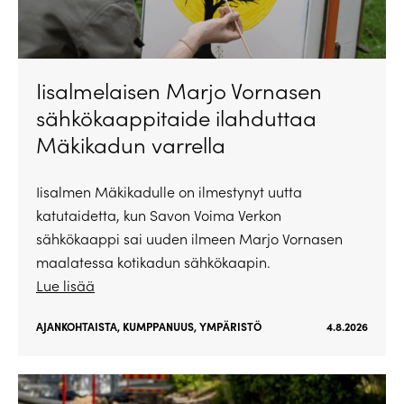
Iisalmelaisen Marjo Vornasen
sähkökaappitaide ilahduttaa
Mäkikadun varrella
Iisalmen Mäkikadulle on ilmestynyt uutta
katutaidetta, kun Savon Voima Verkon
sähkökaappi sai uuden ilmeen Marjo Vornasen
maalatessa kotikadun sähkökaapin.
Lue lisää
AJANKOHTAISTA
,
KUMPPANUUS
,
YMPÄRISTÖ
4.8.2026