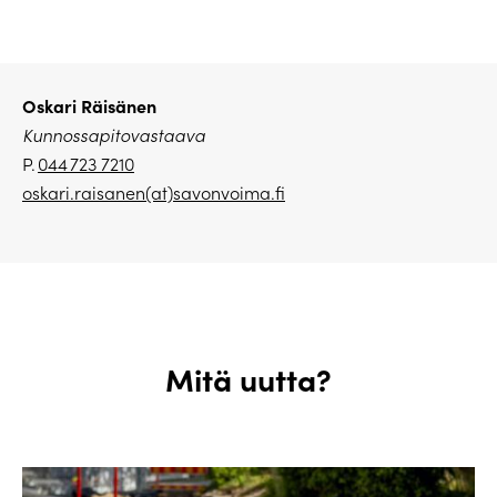
Oskari Räisänen
Kunnossapitovastaava
P.
044 723 7210
oskari.raisanen(at)savonvoima.
fi
Mitä uutta?