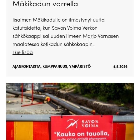
Mäkikadun varrella
Iisalmen Mäkikadulle on ilmestynyt uutta
katutaidetta, kun Savon Voima Verkon
sähkökaappi sai uuden ilmeen Marjo Vornasen
maalatessa kotikadun sähkökaapin.
Lue lisää
AJANKOHTAISTA
,
KUMPPANUUS
,
YMPÄRISTÖ
4.8.2026