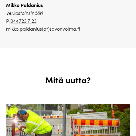
Mikko Paldanius
Verkostoinsinööri
P.
044 723 7123
mikko.paldanius(at)savonvoima.fi
Mitä uutta?