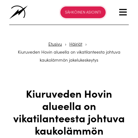
SÄHKÖINEN ASIOINTI
Etusivu
›
Häiriöt
›
Kiuruveden Hovin alueella on vikatilanteesta johtuva
kaukolämmön jakelukeskeytys
Kiuruveden Hovin
alueella on
vikatilanteesta johtuva
kaukolämmön