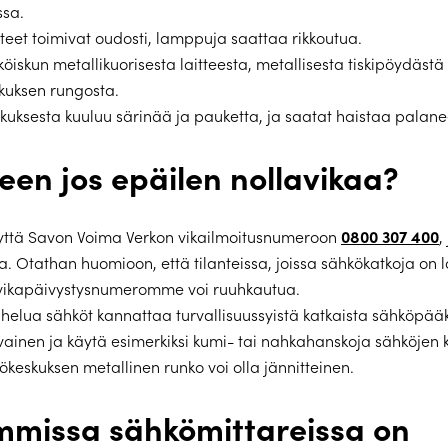
sa.
teet toimivat oudosti, lamppuja saattaa rikkoutua.
öiskun metallikuorisesta laitteesta, metallisesta tiskipöydästä 
kuksen rungosta.
kuksesta kuuluu särinää ja pauketta, ja saatat haistaa palane
een jos epäilen nollavikaa?
0800 307 400
yttä Savon Voima Verkon vikailmoitusnumeroon
,
a. Otathan huomioon, että tilanteissa, joissa sähkökatkoja on l
, vikapäivystysnumeromme voi ruuhkautua.
helua sähköt kannattaa turvallisuussyistä katkaista sähköpää
ainen ja käytä esimerkiksi kumi- tai nahkahanskoja sähköjen 
kökeskuksen metallinen runko voi olla jännitteinen.
missa sähkömittareissa on