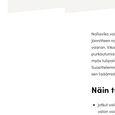
Nollavika vo
Jännitteen n
vaaran. Vika
purkautumist
myös tulipal
Suosittelemm
sen lisäämist
Näin t
Jotkut va
valon voi