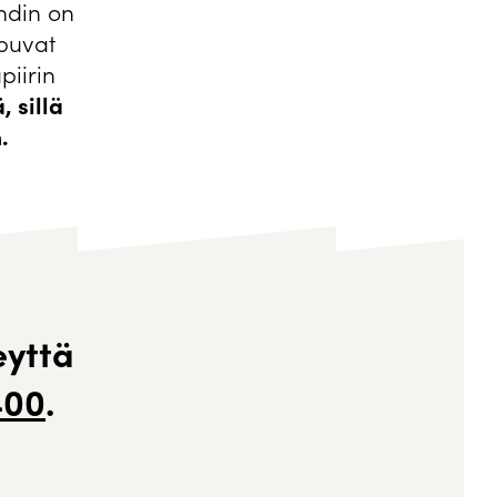
hdin on
ppuvat
piirin
 sillä
.
eyttä
400
.