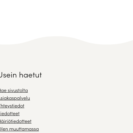
Usein haetut
ae sivustolta
siakaspalvelu
hteystiedot
iedotteet
äiriötiedotteet
Olen muuttamassa