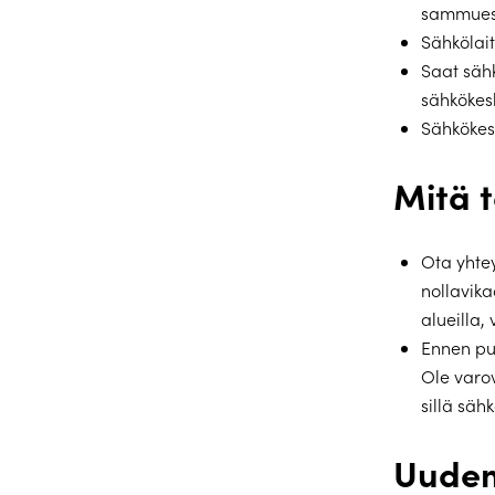
sammues
Sähkölait
Saat sähk
sähkökes
Sähkökes
Mitä t
Ota yhte
nollavika
alueilla
Ennen pu
Ole varov
sillä säh
Uudem