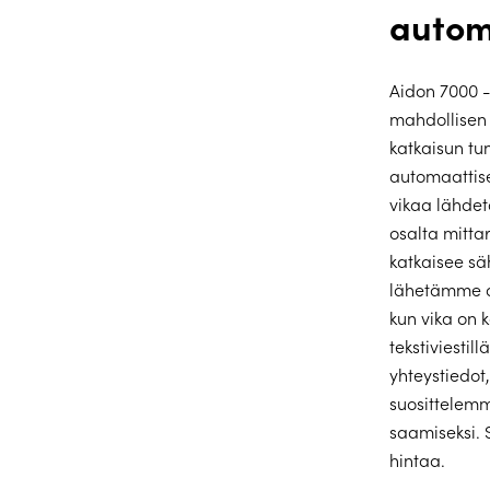
autom
Aidon 7000 -
mahdollisen 
katkaisun t
automaattise
vikaa lähde
osalta mitta
katkaisee sä
lähetämme as
kun vika on 
tekstiviestil
yhteystiedot
suosittele
saamiseksi. 
hintaa.