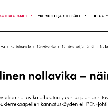
KOTITALOUKSILLE
YRITYKSILLE JA YHTEISÖILLE
TIETOA
sivu
›
Kotitalouksille
›
Sähköverkko
›
Sähkökatkot ja häiriöt
›
Nolla
nen nollavika – näi
verkon nollavika aiheutuu yleensä pienjännite
pukierrekaapelien kannatusköyden eli PEN-joh