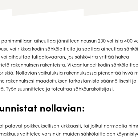
i pahimmillaan aiheuttaa jännitteen nousun 230 voltista 400 vol
ousu voi rikkoa kodin sähkölaitteita ja saattaa aiheuttaa sähkö
 voi aiheuttaa tulipalovaaran, jos sähkövirta yrittää hakea
ietä rakennuksen rakenteista. Vikaantuneet kodin sähkölaittee
oriskiä. Nollavian vaikutuksia rakennuksessa pienentää hyvä 
e rakennuksesi maadoituksen tarkastamista säännöllisesti ja 
ä. Työn suunnittelee ja toteuttaa sähköurakoitsijasi.
unnistat nollavian:
lot palavat poikkeuksellisen kirkkaasti, tai jotkut normaalia 
makkuus vaihtelee varsinkin muiden sähkölaitteiden käynnisty