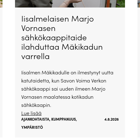
Iisalmelaisen Marjo
Vornasen
sähkökaappitaide
ilahduttaa Mäkikadun
varrella
Iisalmen Mäkikadulle on ilmestynyt uutta
katutaidetta, kun Savon Voima Verkon
sähkökaappi sai uuden ilmeen Marjo
Vornasen maalatessa kotikadun
sähkökaapin.
Lue lisää
AJANKOHTAISTA
,
KUMPPANUUS
,
4.8.2026
YMPÄRISTÖ