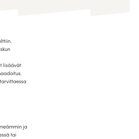
ttiin.
iskun
t lisäävät
maadoitus.
tarvittaessa
himmeämmin ja
essä tai