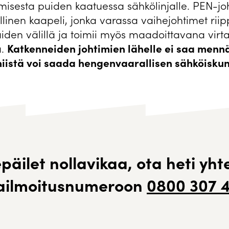
misesta puiden kaatuessa sähkölinjalle. PEN-jo
linen kaapeli, jonka varassa vaihejohtimet rii
iden välillä ja toimii myös maadoittavana virta
Katkenneiden johtimien lähelle ei saa mennä,
a.
niistä voi saada hengenvaarallisen sähköiskun
epäilet nollavikaa, ota heti yht
kailmoitusnumeroon
0800 307 