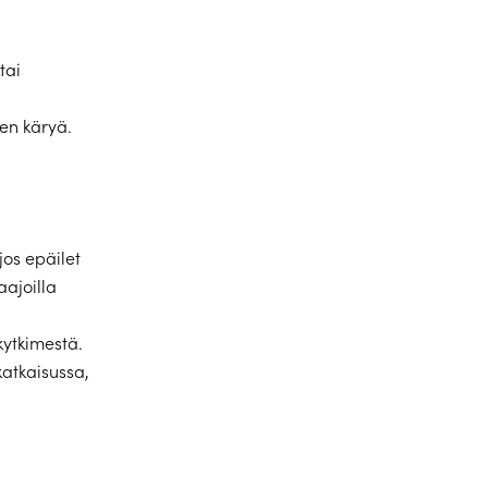
tai
en käryä.
 jos epäilet
aajoilla
kytkimestä.
katkaisussa,