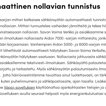
aattinen nollavian tunnistus
sarjan mittari katkaisee sähkönsyötön automaattisesti tunnis
nollavian. Mittari tunnustelee vaiheiden jännitteitä ja tekee hä
unnistaessaan nollavian. Savon Voima Verkko ja asiakkaamme 
n ilmoituksen nollaviasta Aidon 7000 -sarjan mittareista, jonk
tään korjaamaan. Vanhempien Aidon 5000- ja 6000-sarjan mi
rit lähettävät automaattisesti hälytyksen Savon Voima Verkolle,
hkönsyötön hälytyksen saatuaan. Nollaviasta johtuvasta sähkö
iakkaillemme tekstiviesti-ilmoituksen. Sähkösyöttö palauteta
korjattu ja tarkastettu. Myös sähkönsyötön palautumisesta ilm
lä. Jotta häiriöviestintämme tavoittaa sinut luotettavasti, on tä
, kuten puhelinnumero ja sähköpostiosoite, ajan tasalla. Lisäks
mme
Väppi-sovelluksen
käyttöönottoa ajankohtaisten tietojen ja v
Sovelluksen avulla seuraat helposti myös energiankulutustasi 