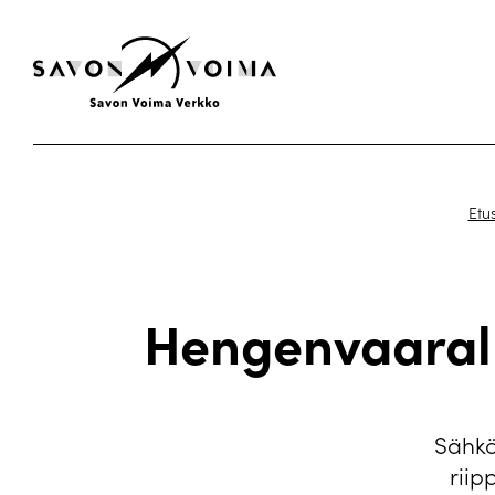
Etu
Hengenvaaralli
Sähkö
riip