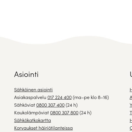
Asiointi
Sähköinen asiointi
H
Asiakaspalvelu
017 224 400
(ma–pe klo 8–16)
A
Sähköviat
0800 307 400
(24 h)
Y
Kaukolämpöviat
0800 307 800
(24 h)
T
Sähkökatkokartta
H
Korvaukset häiriötilanteissa