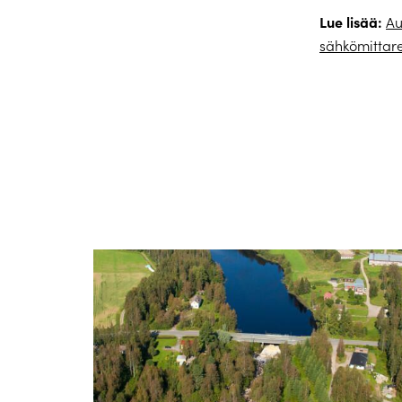
Lue lisää:
Au
sähkömittar