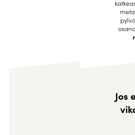
katkea
metal
pylvä
osan
Jos 
vi