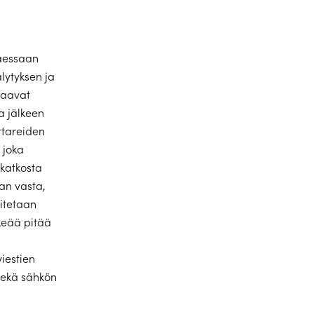
taessaan
lytyksen ja
saavat
a jälkeen
ttareiden
 joka
katkosta
an vasta,
oitetaan
rkeää pitää
i
iestien
sekä sähkön