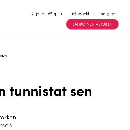
Kirjaudu Väppiin
Tietopankki
Energiaa
SÄHKÖINEN ASIOINTI
vika
n tunnistat sen
verkon
timen