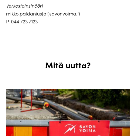
Verkostoinsinööri
mikko.paldanius(at)savonvoima.fi
P.
044 723 7123
Mitä uutta?