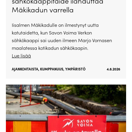
sähkökaappitaide ilahduttaa
Mäkikadun varrella
Iisalmen Mäkikadulle on ilmestynyt uutta
katutaidetta, kun Savon Voima Verkon
sähkökaappi sai uuden ilmeen Marjo Vornasen
maalatessa kotikadun sähkökaapin.
Lue lisää
AJANKOHTAISTA
,
KUMPPANUUS
,
YMPÄRISTÖ
4.8.2026