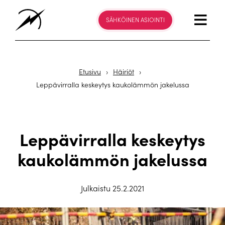
SÄHKÖINEN ASIOINTI
Etusivu
›
Häiriöt
›
Leppävirralla keskeytys kaukolämmön jakelussa
Leppävirralla keskeytys
kaukolämmön jakelussa
Julkaistu 25.2.2021