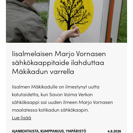
Iisalmelaisen Marjo Vornasen
sähkökaappitaide ilahduttaa
Mäkikadun varrella
Iisalmen Mäkikadulle on ilmestynyt uutta
katutaidetta, kun Savon Voima Verkon
sähkökaappi sai uuden ilmeen Marjo Vornasen
maalatessa kotikadun sähkökaapin.
Lue lisää
AJANKOHTAISTA
,
KUMPPANUUS
,
YMPÄRISTÖ
4.8.2026