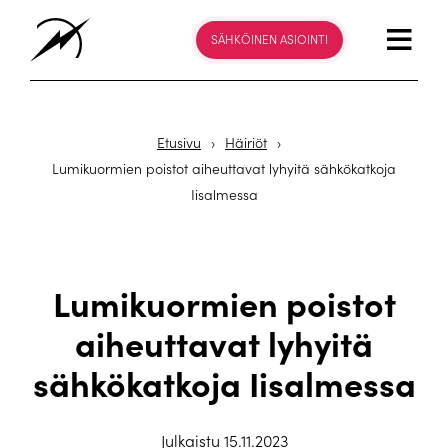
SÄHKÖINEN ASIOINTI
Etusivu
›
Häiriöt
›
Lumikuormien poistot aiheuttavat lyhyitä sähkökatkoja
Iisalmessa
Lumikuormien poistot
aiheuttavat lyhyitä
sähkökatkoja Iisalmessa
Julkaistu 15.11.2023