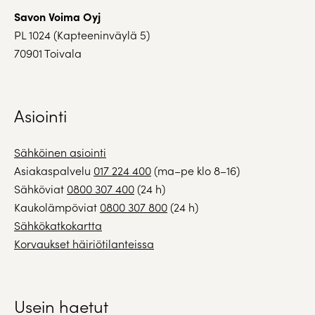
Savon Voima Oyj
PL 1024 (Kapteeninväylä 5)
70901 Toivala
Asiointi
Sähköinen asiointi
Asiakaspalvelu
017 224 400
(ma–pe klo 8–16)
Sähköviat
0800 307 400
(24 h)
Kaukolämpöviat
0800 307 800
(24 h)
Sähkökatkokartta
Korvaukset häiriötilanteissa
Usein haetut