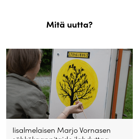
Mitä uutta?
Iisalmelaisen Marjo Vornasen
sähkökaappitaide ilahduttaa