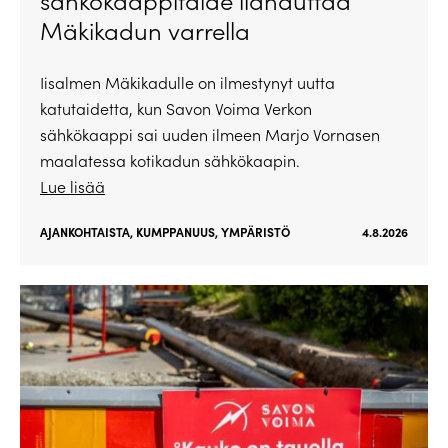
Mäkikadun varrella
Iisalmen Mäkikadulle on ilmestynyt uutta
katutaidetta, kun Savon Voima Verkon
sähkökaappi sai uuden ilmeen Marjo Vornasen
maalatessa kotikadun sähkökaapin.
Lue lisää
AJANKOHTAISTA
,
KUMPPANUUS
,
YMPÄRISTÖ
4.8.2026