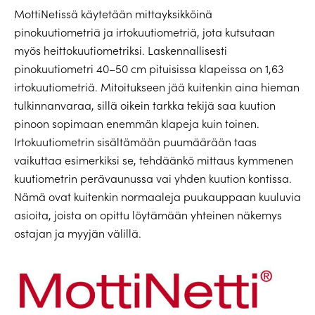
MottiNetissä käytetään mittayksikköinä
pinokuutiometriä ja irtokuutiometriä, jota kutsutaan
myös heittokuutiometriksi. Laskennallisesti
pinokuutiometri 40–50 cm pituisissa klapeissa on 1,63
irtokuutiometriä. Mitoitukseen jää kuitenkin aina hieman
tulkinnanvaraa, sillä oikein tarkka tekijä saa kuution
pinoon sopimaan enemmän klapeja kuin toinen.
Irtokuutiometrin sisältämään puumäärään taas
vaikuttaa esimerkiksi se, tehdäänkö mittaus kymmenen
kuutiometrin perävaunussa vai yhden kuution kontissa.
Nämä ovat kuitenkin normaaleja puukauppaan kuuluvia
asioita, joista on opittu löytämään yhteinen näkemys
ostajan ja myyjän välillä.