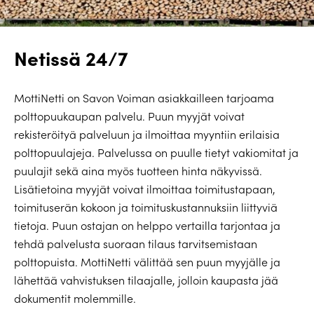
Netissä 24/7
MottiNetti on Savon Voiman asiakkailleen tarjoama
polttopuukaupan palvelu. Puun myyjät voivat
rekisteröityä palveluun ja ilmoittaa myyntiin erilaisia
polttopuulajeja. Palvelussa on puulle tietyt vakiomitat ja
puulajit sekä aina myös tuotteen hinta näkyvissä.
Lisätietoina myyjät voivat ilmoittaa toimitustapaan,
toimituserän kokoon ja toimituskustannuksiin liittyviä
tietoja. Puun ostajan on helppo vertailla tarjontaa ja
tehdä palvelusta suoraan tilaus tarvitsemistaan
polttopuista. MottiNetti välittää sen puun myyjälle ja
lähettää vahvistuksen tilaajalle, jolloin kaupasta jää
dokumentit molemmille.