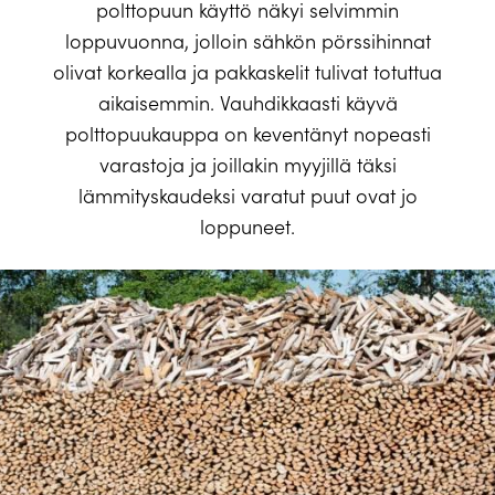
polttopuun käyttö näkyi selvimmin
loppuvuonna, jolloin sähkön pörssihinnat
olivat korkealla ja pakkaskelit tulivat totuttua
aikaisemmin. Vauhdikkaasti käyvä
polttopuukauppa on keventänyt nopeasti
varastoja ja joillakin myyjillä täksi
lämmityskaudeksi varatut puut ovat jo
loppuneet.