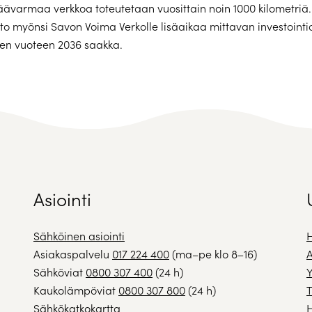
äävarmaa verkkoa toteutetaan vuosittain noin 1000 kilometriä.
to myönsi Savon Voima Verkolle lisäaikaa mittavan investoint
en vuoteen 2036 saakka.
Asiointi
Sähköinen asiointi
H
Asiakaspalvelu
017 224 400
(ma–pe klo 8–16)
A
Sähköviat
0800 307 400
(24 h)
Y
Kaukolämpöviat
0800 307 800
(24 h)
T
Sähkökatkokartta
H