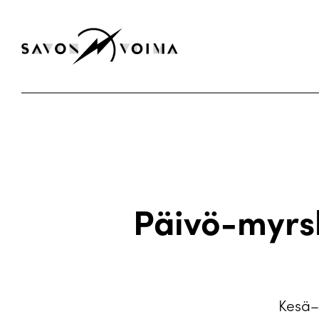
Päivö-myrsk
Kesä–