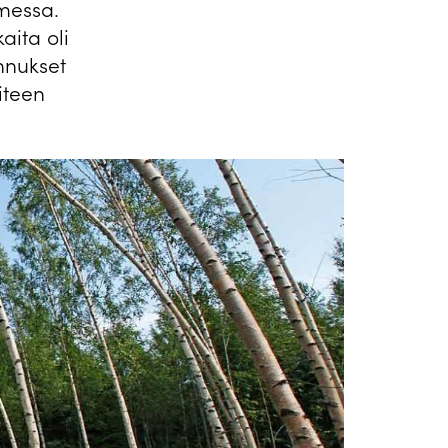
omessa.
aita oli
nnukset
iteen