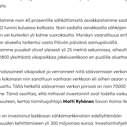
sta.
lamme noin 40 prosentille sähköttömistä asiakkaistamme saat
12 tunnin kuluessa katkosta. Noin sadalla asiakkaalla sähköjen
 vei kuitenkin yli kolme vuorokautta. Myrskyn vaarallisuus erit
n alueella tarkentui vasta Päivön päivänä aamupäivällä.
lamme puuskat olivat yleisesti yli 25 metriä sekunnissa, aiheut
 1800 yksittäistä vikapaikkaa jakeluverkkoon eri puolille aluet
lysoineet vikapaikat ja verranneet niitä säävarmaan verkon
s kokonaan niin sanottuun vanhaan verkkoon eli siihen osaan v
uusittu. Tällä hetkellä säävarman verkon piirissä on noin 70000
. Tämä osoittaa, että mittavat investoinnit ovat todella vaik
Matti Ryhänen
uuteen, kertoo toimitusjohtaja
Savon Voima Ve
on investoinut kaikkiaan sähkömarkkinalain edellyttämään
uuden kehittämiseen yli 300 miljoonaa euroa. Investointioh