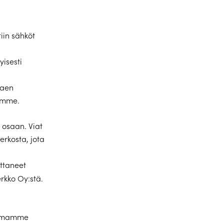
iin sähköt
yisesti
taen
tamme.
 osaan. Viat
erkosta, jota
uttaneet
rkko Oy:stä.
jelmamme