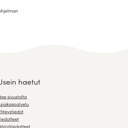
iohjelman
Usein haetut
ae sivustolta
siakaspalvelu
hteystiedot
iedotteet
äiriötiedotteet