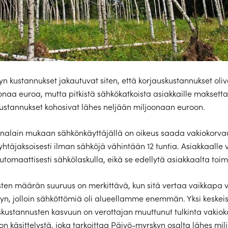
n kustannukset jakautuvat siten, että korjauskustannukset oliv
joonaa euroa, mutta pitkistä sähkökatkoista asiakkaille maksett
ustannukset kohosivat lähes neljään miljoonaan euroon.
nalain mukaan sähkönkäyttäjällä on oikeus saada vakiokorvau
 yhtäjaksoisesti ilman sähköjä vähintään 12 tuntia. Asiakkaalle
utomaattisesti sähkölaskulla, eikä se edellytä asiakkaalta toim
ten määrän suuruus on merkittävä, kun sitä vertaa vaikkapa 
yn, jolloin sähköttömiä oli alueellamme enemmän. Yksi keskeis
kustannusten kasvuun on verottajan muuttunut tulkinta vakio
on käsittelystä, joka tarkoittaa Päivö-myrskyn osalta lähes mi