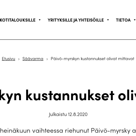
KOTITALOUKSILLE
YRITYKSILLE JA YHTEISÖILLE
TIETOA
Etusivu
›
Säävarma
›
Päivö-myrskyn kustannukset olivat mittavat
yn kustannukset oli
Julkaistu 12.8.2020
heinäkuun vaihteessa riehunut Päivö-myrsky ai