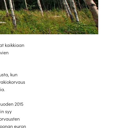
at kaikkiaan
avien
sta, kun
 vakiokorvaus
ia.
vuoden 2015
in syy
korvausten
ljoonan euron