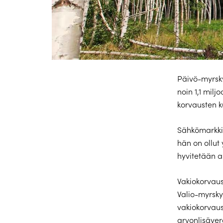
Päivö-myrsky
noin 1,1 mil
korvausten k
Sähkömarkki
hän on ollut
hyvitetään a
Vakiokorvaus
Valio-myrsky
vakiokorvaus
arvonlisäver