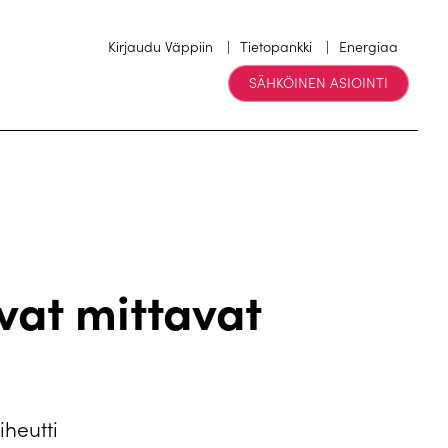
Kirjaudu Väppiin
Tietopankki
Energiaa
SÄHKÖINEN ASIOINTI
vat mittavat
heutti