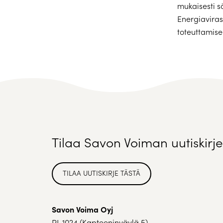
mukaisesti s
Energiaviras
toteuttamise
Tilaa Savon Voiman uutiskirje
TILAA UUTISKIRJE TÄSTÄ
Savon Voima Oyj
PL 1024 (Kapteeninväylä 5)