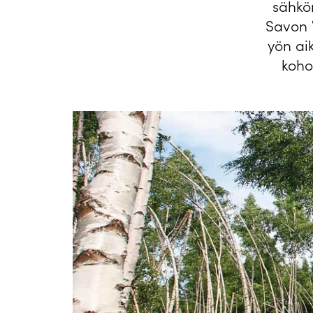
sähkön
Savon V
yön ai
koho