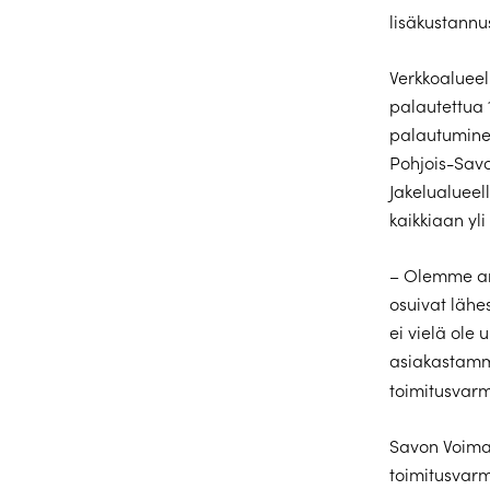
lisäkustannu
Verkkoalueel
palautettua 
palautuminen
Pohjois-Savo
Jakelualueel
kaikkiaan yli
– Olemme ana
osuivat lähe
ei vielä ole 
asiakastamme
toimitusvarm
Savon Voima 
toimitusvarm