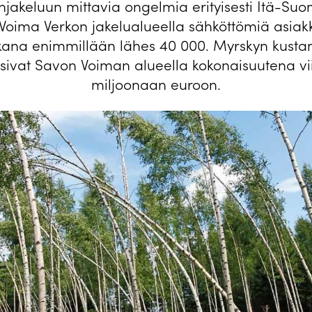
jakeluun mittavia ongelmia erityisesti Itä-Su
oima Verkon jakelualueella sähköttömiä asiakk
kana enimmillään lähes 40 000. Myrskyn kusta
sivat Savon Voiman alueella kokonaisuutena vi
miljoonaan euroon.