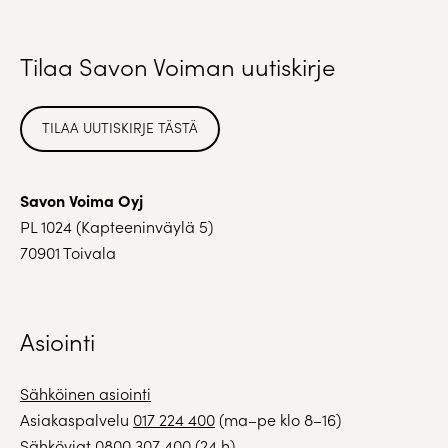
Tilaa Savon Voiman uutiskirje
TILAA UUTISKIRJE TÄSTÄ
Savon Voima Oyj
PL 1024 (Kapteeninväylä 5)
70901 Toivala
Asiointi
Sähköinen asiointi
Asiakaspalvelu
017 224 400
(ma–pe klo 8–16)
Sähköviat
0800 307 400
(24 h)