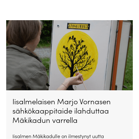
Iisalmelaisen Marjo Vornasen
sähkökaappitaide ilahduttaa
Mäkikadun varrella
Iisalmen Mäkikadulle on ilmestynyt uutta