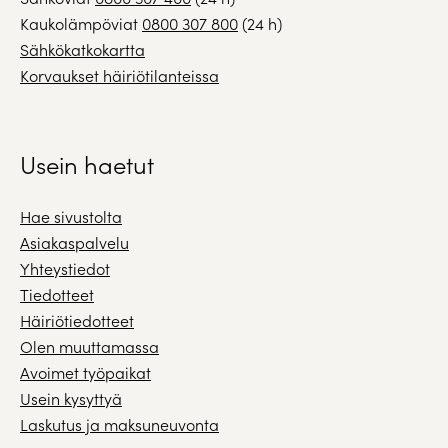
Kaukolämpöviat
0800 307 800
(24 h)
Sähkökatkokartta
Korvaukset häiriötilanteissa
Usein haetut
Hae sivustolta
Asiakaspalvelu
Yhteystiedot
Tiedotteet
Häiriötiedotteet
Olen muuttamassa
Avoimet työpaikat
Usein kysyttyä
Laskutus ja maksuneuvonta