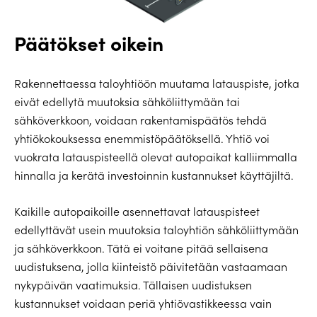
Päätökset oikein
Rakennettaessa taloyhtiöön muutama latauspiste, jotka
eivät edellytä muutoksia sähköliittymään tai
sähköverkkoon, voidaan rakentamispäätös tehdä
yhtiökokouksessa enemmistöpäätöksellä. Yhtiö voi
vuokrata latauspisteellä olevat autopaikat kalliimmalla
hinnalla ja kerätä investoinnin kustannukset käyttäjiltä.
Kaikille autopaikoille asennettavat latauspisteet
edellyttävät usein muutoksia taloyhtiön sähköliittymään
ja sähköverkkoon. Tätä ei voitane pitää sellaisena
uudistuksena, jolla kiinteistö päivitetään vastaamaan
nykypäivän vaatimuksia. Tällaisen uudistuksen
kustannukset voidaan periä yhtiövastikkeessa vain