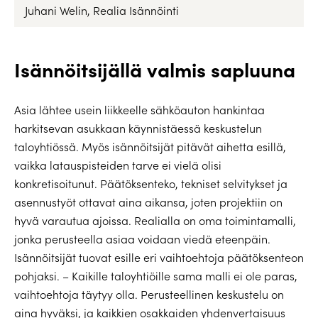
Juhani Welin, Realia Isännöinti
Isännöitsijällä valmis sapluuna
Asia lähtee usein liikkeelle sähköauton hankintaa
harkitsevan asukkaan käynnistäessä keskustelun
taloyhtiössä. Myös isännöitsijät pitävät aihetta esillä,
vaikka latauspisteiden tarve ei vielä olisi
konkretisoitunut. Päätöksenteko, tekniset selvitykset ja
asennustyöt ottavat aina aikansa, joten projektiin on
hyvä varautua ajoissa. Realialla on oma toimintamalli,
jonka perusteella asiaa voidaan viedä eteenpäin.
Isännöitsijät tuovat esille eri vaihtoehtoja päätöksenteon
pohjaksi. – Kaikille taloyhtiöille sama malli ei ole paras,
vaihtoehtoja täytyy olla. Perusteellinen keskustelu on
aina hyväksi, ja kaikkien osakkaiden yhdenvertaisuus