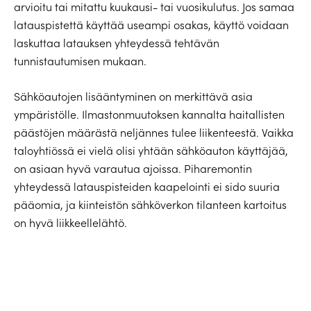
arvioitu tai mitattu kuukausi- tai vuosikulutus. Jos samaa
latauspistettä käyttää useampi osakas, käyttö voidaan
laskuttaa latauksen yhteydessä tehtävän
tunnistautumisen mukaan.
Sähköautojen lisääntyminen on merkittävä asia
ympäristölle. Ilmastonmuutoksen kannalta haitallisten
päästöjen määrästä neljännes tulee liikenteestä. Vaikka
taloyhtiössä ei vielä olisi yhtään sähköauton käyttäjää,
on asiaan hyvä varautua ajoissa. Piharemontin
yhteydessä latauspisteiden kaapelointi ei sido suuria
pääomia, ja kiinteistön sähköverkon tilanteen kartoitus
on hyvä liikkeellelähtö.