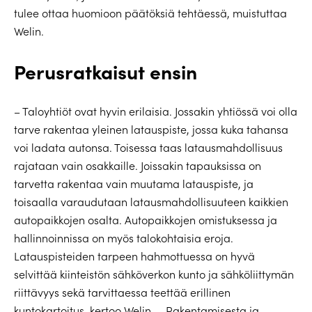
tulee ottaa huomioon päätöksiä tehtäessä, muistuttaa
Welin.
Perusratkaisut ensin
– Taloyhtiöt ovat hyvin erilaisia. Jossakin yhtiössä voi olla
tarve rakentaa yleinen latauspiste, jossa kuka tahansa
voi ladata autonsa. Toisessa taas latausmahdollisuus
rajataan vain osakkaille. Joissakin tapauksissa on
tarvetta rakentaa vain muutama latauspiste, ja
toisaalla varaudutaan latausmahdollisuuteen kaikkien
autopaikkojen osalta. Autopaikkojen omistuksessa ja
hallinnoinnissa on myös talokohtaisia eroja.
Latauspisteiden tarpeen hahmottuessa on hyvä
selvittää kiinteistön sähköverkon kunto ja sähköliittymän
riittävyys sekä tarvittaessa teettää erillinen
kuntokartoitus, kertoo Welin. – Rakentamisesta ja