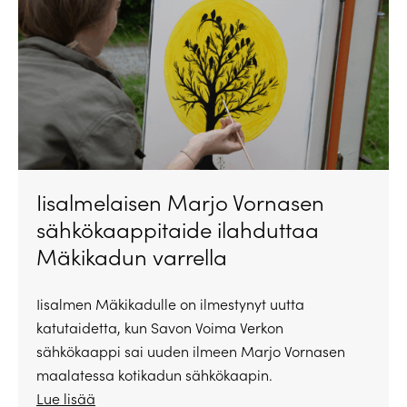
Iisalmelaisen Marjo Vornasen
sähkökaappitaide ilahduttaa
Mäkikadun varrella
Iisalmen Mäkikadulle on ilmestynyt uutta
katutaidetta, kun Savon Voima Verkon
sähkökaappi sai uuden ilmeen Marjo Vornasen
maalatessa kotikadun sähkökaapin.
Lue lisää