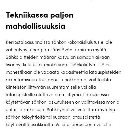
Tekniikassa paljon
mahdollisuuksia
Kerrostaloasunnoissa sähkön kokonaiskulutus ei ole
vähentynyt energiaa säästävän tekniikan myötä.
Sähkölaitteiden määrän kasvu on samaan aikaan
lisännyt kulutusta, minkä vuoksi sähköliittymissä ei
monestikaan ole vapaata kapasiteettia latauspisteiden
rakentamiseen. Kustannustehokkaampi vaihtoehto
kiinteistön liittymän suurentamiselle voi olla
latauspisteille otettava oma liittymä. Latauksessa
käytettävän sähkön laskutukseen on valittavissa monia
erilaisia ratkaisuja. Sähköyhtiö voi veloittaa käytetyn
sähkön taloyhtiöltä tai suoraan latauspistettä
käyttävältä osakkaalta. Veloitusperusteena voi olla