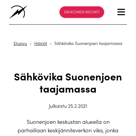
SÄHKÖINEN ASIOINTI
Etusivu
›
Häiriöt
›
Sähkövika Suonenjoen taajamassa
Sähkövika Suonenjoen
taajamassa
Julkaistu 25.2.2021
Suonenjoen keskustan alueella on
parhaillaan keskijänniteverkon vika, jonka