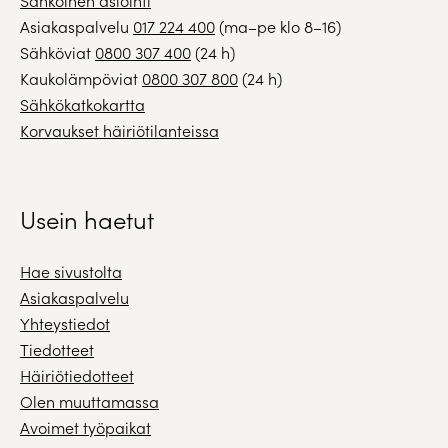
Sähköinen asiointi
Asiakaspalvelu
017 224 400
(ma–pe klo 8–16)
Sähköviat
0800 307 400
(24 h)
Kaukolämpöviat
0800 307 800
(24 h)
Sähkökatkokartta
Korvaukset häiriötilanteissa
Usein haetut
Hae sivustolta
Asiakaspalvelu
Yhteystiedot
Tiedotteet
Häiriötiedotteet
Olen muuttamassa
Avoimet työpaikat