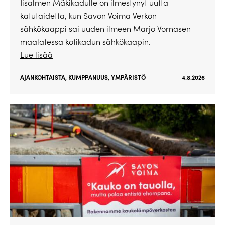
Iisalmen Mäkikadulle on ilmestynyt uutta
katutaidetta, kun Savon Voima Verkon
sähkökaappi sai uuden ilmeen Marjo Vornasen
maalatessa kotikadun sähkökaapin.
Lue lisää
AJANKOHTAISTA
,
KUMPPANUUS
,
YMPÄRISTÖ
4.8.2026