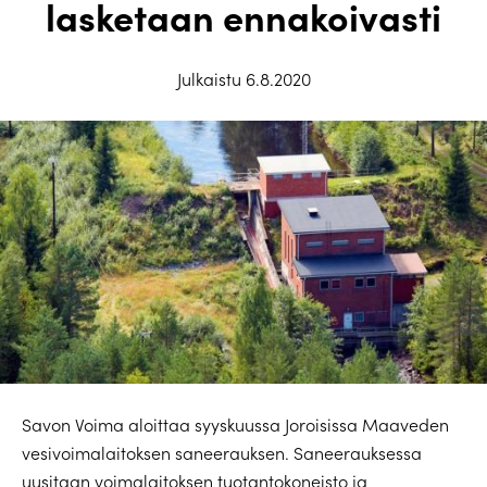
lasketaan ennakoivasti
Julkaistu 6.8.2020
Savon Voima aloittaa syyskuussa Joroisissa Maaveden
vesivoimalaitoksen saneerauksen. Saneerauksessa
uusitaan voimalaitoksen tuotantokoneisto ja