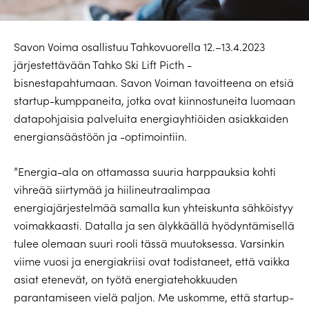
Savon Voima osallistuu Tahkovuorella 12.–13.4.2023
järjestettävään Tahko Ski Lift Picth -
bisnestapahtumaan. Savon Voiman tavoitteena on etsiä
startup-kumppaneita, jotka ovat kiinnostuneita luomaan
datapohjaisia palveluita energiayhtiöiden asiakkaiden
energiansäästöön ja -optimointiin.
”Energia-ala on ottamassa suuria harppauksia kohti
vihreää siirtymää ja hiilineutraalimpaa
energiajärjestelmää samalla kun yhteiskunta sähköistyy
voimakkaasti. Datalla ja sen älykkäällä hyödyntämisellä
tulee olemaan suuri rooli tässä muutoksessa. Varsinkin
viime vuosi ja energiakriisi ovat todistaneet, että vaikka
asiat etenevät, on työtä energiatehokkuuden
parantamiseen vielä paljon. Me uskomme, että startup-