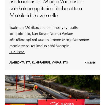
Iisalmelaisen Marjo Vornasen
sähkökaappitaide ilahduttaa
Mäkikadun varrella
Iisalmen Mäkikadulle on ilmestynyt uutta
katutaidetta, kun Savon Voima Verkon
sähkökaappi sai uuden ilmeen Marjo Vornasen
maalatessa kotikadun sähkökaapin.
Lue lisää
AJANKOHTAISTA
,
KUMPPANUUS
,
YMPÄRISTÖ
4.8.2026