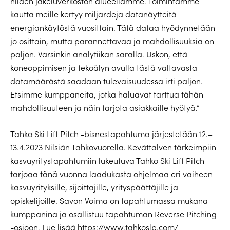
niiden jakeluverkoston alueellamme. Toimintamme
kautta meille kertyy miljardeja datanäytteitä
energiankäytöstä vuosittain. Tätä dataa hyödynnetään
jo osittain, mutta parannettavaa ja mahdollisuuksia on
paljon. Varsinkin analytiikan saralla. Uskon, että
koneoppimisen ja tekoälyn avulla tästä valtavasta
datamäärästä saadaan tulevaisuudessa irti paljon.
Etsimme kumppaneita, jotka haluavat tarttua tähän
mahdollisuuteen ja näin tarjota asiakkaille hyötyä.”
Tahko Ski Lift Pitch -bisnestapahtuma järjestetään 12.–
13.4.2023 Nilsiän Tahkovuorella. Kevättalven tärkeimpiin
kasvuyritystapahtumiin lukeutuva Tahko Ski Lift Pitch
tarjoaa tänä vuonna laadukasta ohjelmaa eri vaiheen
kasvuyrityksille, sijoittajille, yrityspäättäjille ja
opiskelijoille. Savon Voima on tapahtumassa mukana
kumppanina ja osallistuu tapahtuman Reverse Pitching
-osioon. Lue lisää
https://www.tahkoslp.com/