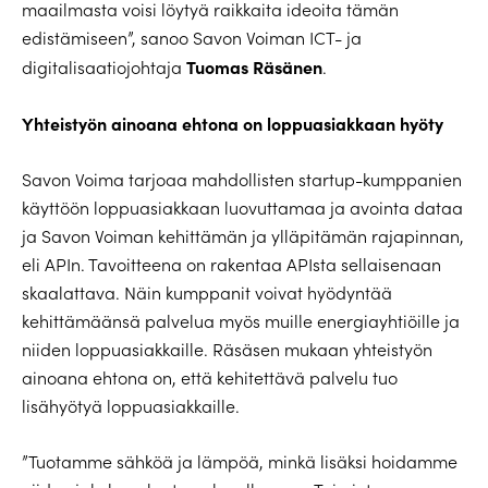
maailmasta voisi löytyä raikkaita ideoita tämän
edistämiseen”, sanoo Savon Voiman ICT- ja
Tuomas Räsänen
digitalisaatiojohtaja
.
Yhteistyön ainoana ehtona on loppuasiakkaan hyöty
Savon Voima tarjoaa mahdollisten startup-kumppanien
käyttöön loppuasiakkaan luovuttamaa ja avointa dataa
ja Savon Voiman kehittämän ja ylläpitämän rajapinnan,
eli APIn. Tavoitteena on rakentaa APIsta sellaisenaan
skaalattava. Näin kumppanit voivat hyödyntää
kehittämäänsä palvelua myös muille energiayhtiöille ja
niiden loppuasiakkaille. Räsäsen mukaan yhteistyön
ainoana ehtona on, että kehitettävä palvelu tuo
lisähyötyä loppuasiakkaille.
”Tuotamme sähköä ja lämpöä, minkä lisäksi hoidamme