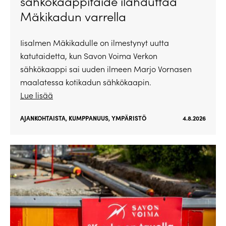
sähkökaappitaide ilahduttaa
Mäkikadun varrella
Iisalmen Mäkikadulle on ilmestynyt uutta
katutaidetta, kun Savon Voima Verkon
sähkökaappi sai uuden ilmeen Marjo Vornasen
maalatessa kotikadun sähkökaapin.
Lue lisää
AJANKOHTAISTA
,
KUMPPANUUS
,
YMPÄRISTÖ
4.8.2026