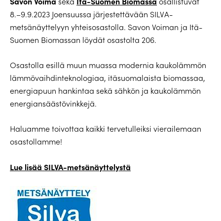
Savon Voima
Itä-Suomen Biomassa
sekä
osallistuvat
8.–9.9.2023 Joensuussa järjestettävään SILVA-
metsänäyttelyyn yhteisosastolla. Savon Voiman ja Itä-
Suomen Biomassan löydät osastolta 206.
Osastolla esillä muun muassa modernia kaukolämmön
lämmövaihdinteknologiaa, itäsuomalaista biomassaa,
energiapuun hankintaa sekä sähkön ja kaukolämmön
energiansäästövinkkejä.
Haluamme toivottaa kaikki tervetulleiksi vierailemaan
osastollamme!
Lue lisää SILVA-metsänäyttelystä