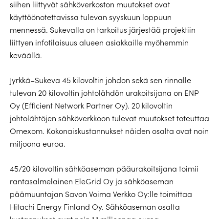
siihen liittyvät sähköverkoston muutokset ovat
käyttöönotettavissa tulevan syyskuun loppuun
mennessä. Sukevalla on tarkoitus järjestää projektiin
liittyen infotilaisuus alueen asiakkaille myöhemmin
keväällä.
Jyrkkä–Sukeva 45 kilovoltin johdon sekä sen rinnalle
tulevan 20 kilovoltin johtolähdön urakoitsijana on ENP
Oy (Efficient Network Partner Oy). 20 kilovoltin
johtolähtöjen sähköverkkoon tulevat muutokset toteuttaa
Omexom. Kokonaiskustannukset näiden osalta ovat noin
miljoona euroa.
45/20 kilovoltin sähköaseman pääurakoitsijana toimii
rantasalmelainen EleGrid Oy ja sähköaseman
päämuuntajan Savon Voima Verkko Oy:lle toimittaa
Hitachi Energy Finland Oy. Sähköaseman osalta