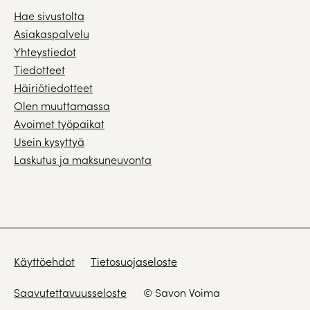
Hae sivustolta
Asiakaspalvelu
Yhteystiedot
Tiedotteet
Häiriötiedotteet
Olen muuttamassa
Avoimet työpaikat
Usein kysyttyä
Laskutus ja maksuneuvonta
Käyttöehdot
Tietosuojaseloste
Saavutettavuusseloste
© Savon Voima