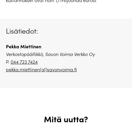
kustannukset ovat noin 1,1 miljoonaa euroa.
Lisätiedot:
Pekka Miettinen
Verkostopäällikkö, Savon Voima Verkko Oy
P.
044 723 7424
pekka.miettinen(at)savonvoima.fi
Mitä uutta?