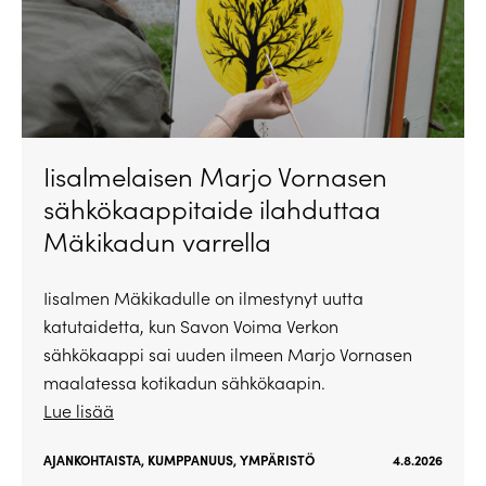
Iisalmelaisen Marjo Vornasen
sähkökaappitaide ilahduttaa
Mäkikadun varrella
Iisalmen Mäkikadulle on ilmestynyt uutta
katutaidetta, kun Savon Voima Verkon
sähkökaappi sai uuden ilmeen Marjo Vornasen
maalatessa kotikadun sähkökaapin.
Lue lisää
AJANKOHTAISTA
,
KUMPPANUUS
,
YMPÄRISTÖ
4.8.2026