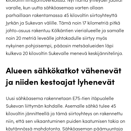
varalle, kun uutta sähköasemaa varten ollaan
parhaillaan rakentamassa 45 kilovoltin siirtoyhteyttä
Jyrkän ja Sukevan välille. Tämä noin 17 kilometriä pitkä
johto-osuus rakentuu Kölkäntien vierialueelle ja samalle
noin 20 metriä leveälle johtokadulle siirtyy myös
nykyinen pohjoisempi, pääosin metsäalueiden läpi
kulkeva 20 kilovoltin Sukevalle menevä keskijännitelinja.
Alueen sähkökatkot vähenevät
ja niiden kestoajat lyhenevät
Uusi sähköasema rakennetaan E75-tien itäpuolelle
Sukevan liittymän kohdalle. Asemalle sähkö tulee 45
kilovoltin jännitteellä ja tämä siirtoyhteys on rakennettu
niin, että sen vikaantuminen puiden kaatumisen takia on
käytännössä mahdotonta. Sähköaseman päämuuntaja