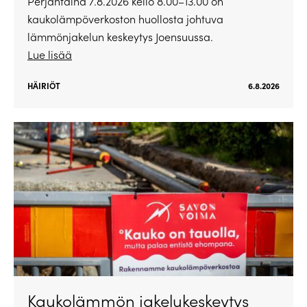
Perjantaina 7.8.2026 kello 8.00–13.00 on
kaukolämpöverkoston huollosta johtuva
lämmönjakelun keskeytys Joensuussa.
Lue lisää
HÄIRIÖT
6.8.2026
Kaukolämmön jakelukeskeytys