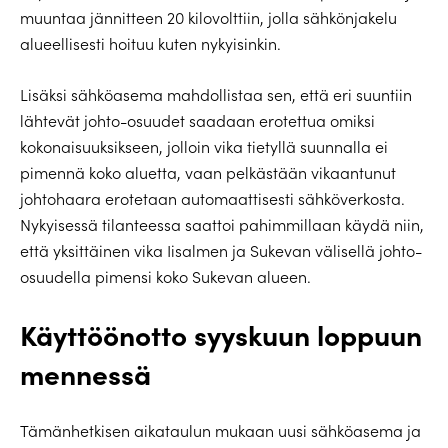
muuntaa jännitteen 20 kilovolttiin, jolla sähkönjakelu
alueellisesti hoituu kuten nykyisinkin.
Lisäksi sähköasema mahdollistaa sen, että eri suuntiin
lähtevät johto-osuudet saadaan erotettua omiksi
kokonaisuuksikseen, jolloin vika tietyllä suunnalla ei
pimennä koko aluetta, vaan pelkästään vikaantunut
johtohaara erotetaan automaattisesti sähköverkosta.
Nykyisessä tilanteessa saattoi pahimmillaan käydä niin,
että yksittäinen vika Iisalmen ja Sukevan välisellä johto-
osuudella pimensi koko Sukevan alueen.
Käyttöönotto syyskuun loppuun
mennessä
Tämänhetkisen aikataulun mukaan uusi sähköasema ja