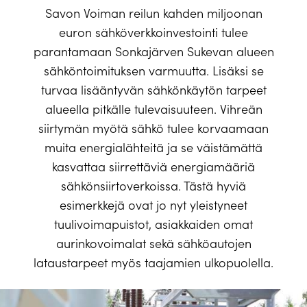
Savon Voiman reilun kahden miljoonan
euron sähköverkkoinvestointi tulee
parantamaan Sonkajärven Sukevan alueen
sähköntoimituksen varmuutta. Lisäksi se
turvaa lisääntyvän sähkönkäytön tarpeet
alueella pitkälle tulevaisuuteen. Vihreän
siirtymän myötä sähkö tulee korvaamaan
muita energialähteitä ja se väistämättä
kasvattaa siirrettäviä energiamääriä
sähkönsiirtoverkoissa. Tästä hyviä
esimerkkejä ovat jo nyt yleistyneet
tuulivoimapuistot, asiakkaiden omat
aurinkovoimalat sekä sähköautojen
lataustarpeet myös taajamien ulkopuolella.