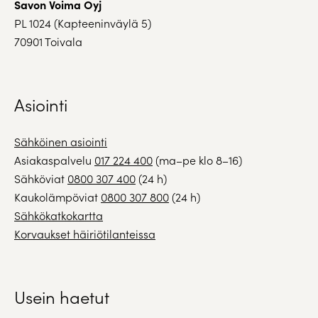
Savon Voima Oyj
PL 1024 (Kapteeninväylä 5)
70901 Toivala
Asiointi
Sähköinen asiointi
Asiakaspalvelu
017 224 400
(ma–pe klo 8–16)
Sähköviat
0800 307 400
(24 h)
Kaukolämpöviat
0800 307 800
(24 h)
Sähkökatkokartta
Korvaukset häiriötilanteissa
Usein haetut